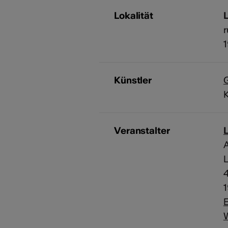
Lokalität
r
Künstler
K
Veranstalter
4
E