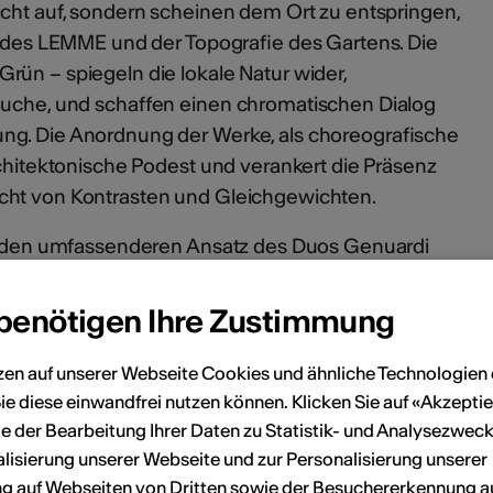
icht auf, sondern scheinen dem Ort zu entspringen,
ät des LEMME und der Topografie des Gartens. Die
rün – spiegeln die lokale Natur wider,
Buche, und schaffen einen chromatischen Dialog
ng. Die Anordnung der Werke, als choreografische
rchitektonische Podest und verankert die Präsenz
echt von Kontrasten und Gleichgewichten.
in den umfassenderen Ansatz des Duos Genuardi
erhältnis zwischen organischen und geometrischen
allationen, die Raum, Material und Bewegung
 benötigen Ihre Zustimmung
zen auf unserer Webseite Cookies und ähnliche Technologien 
ie diese einwandfrei nutzen können. Klicken Sie auf «Akzeptie
e der Bearbeitung Ihrer Daten zu Statistik- und Analysezweck
her Elemente und Verweise auf historische
lisierung unserer Webseite und zur Personalisierung unserer
uchtbare Spannung zwischen architektonischer
 auf Webseiten von Dritten sowie der Besuchererkennung a