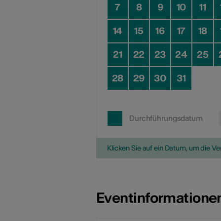
7
8
9
10
11
14
15
16
17
18
21
22
23
24
25
28
29
30
31
Durchführungsdatum
Klicken Sie auf ein Datum, um die V
Eventinformatione