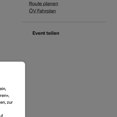
Route planen
ÖV Fahrplan
Event teilen
ein,
ren»,
en, zur
uf