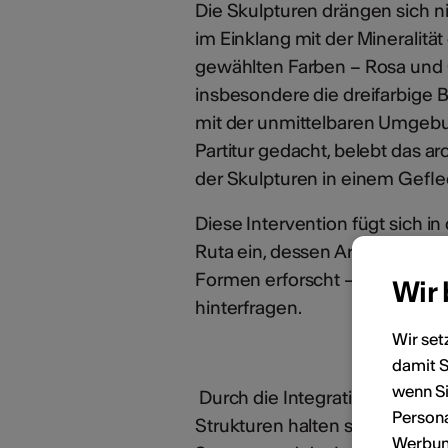
Die Skulpturen drängen sich n
im Einklang mit der Mineralit
gewählten Farben – Rosa und G
insbesondere die dreifarbige 
mit der unmittelbaren Umgebu
Partitur gedacht, belebt das a
der Skulpturen in einem Gefl
Diese Intervention fügt sich 
Ruta ein, dessen Arbeit das V
Formen erforscht – durch Inst
Wir
hinterfragen.
Wir set
damit S
wenn Si
Durch die Integration natürlic
Persona
Strukturen halten sie eine fr
Werbung