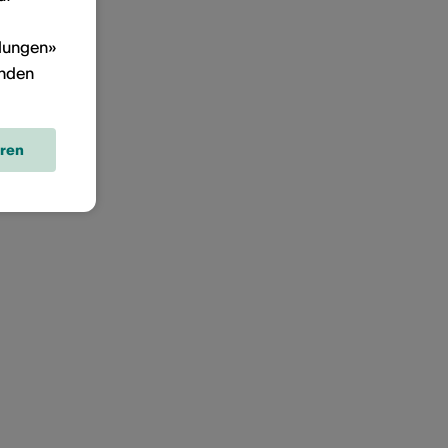
llungen»
inden
eren