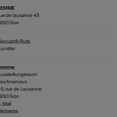
LEMME
ue de lausanne 45
1950 Sion
Genuardi/Ruta
unstler
Lemme
Ausstellungsraum
Les Arsenaux
5, rue de Lausanne
1950 Sion
-Mail
Webseite