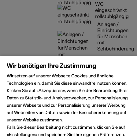
WC
eingeschränkt
rollstuhlgängig
Anlagen /
Einrichtungen
für Menschen
mit
Sehbehinderung
Details zur baulichen
Zugänglichkeit
Wir benötigen Ihre Zustimmung
Wir setzen auf unserer Webseite Cookies und ähnliche
Veranstalter
Le Port Franc
Technologien ein, damit Sie diese einwandfrei nutzen können.
Music Club Sion
Klicken Sie auf «Akzeptieren», wenn Sie der Bearbeitung Ihrer
rte de Riddes, 85
Daten zu Statistik- und Analysezwecken, zur Personalisierung
1950 Sion
unserer Webseite und zur Personalisierung unserer Werbung
Telefon +41 27 321 18 93
auf Webseiten von Dritten sowie der Besuchererkennung auf
Reservationen petzitickets.ch
unserer Website zustimmen.
et leportfranc.ch
Falls Sie dieser Bearbeitung nicht zustimmen, klicken Sie auf
E-Mail
Webseite
«Einstellungen» und speichern Sie Ihre eigenen Präferenzen.