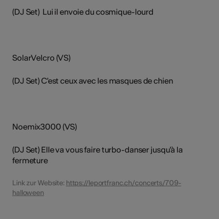
(DJ Set) Lui il envoie du cosmique-lourd
SolarVelcro (VS)
(DJ Set) C'est ceux avec les masques de chien
Noemix3000 (VS)
(DJ Set) Elle va vous faire turbo-danser jusqu'à la
fermeture
Link zur Website:
https://leportfranc.ch/concerts/709-
halloween