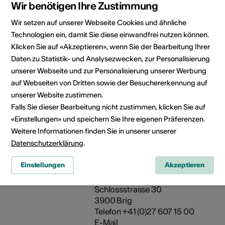
Wir benötigen Ihre Zustimmung
E-Mail
Webseite
Wir setzen auf unserer Webseite Cookies und ähnliche
Technologien ein, damit Sie diese einwandfrei nutzen können.
Klicken Sie auf «Akzeptieren», wenn Sie der Bearbeitung Ihrer
Daten zu Statistik- und Analysezwecken, zur Personalisierung
Kantonales Amt für
unserer Webseite und zur Personalisierung unserer Werbung
Archäologie
auf Webseiten von Dritten sowie der Besuchererkennung auf
Rue de la Piscine 10
unserer Website zustimmen.
Bâtiment C
Falls Sie dieser Bearbeitung nicht zustimmen, klicken Sie auf
1950 Sion
«Einstellungen» und speichern Sie Ihre eigenen Präferenzen.
Telefon +41 (0)27 606 38 55
Weitere Informationen finden Sie in unserer unserer
E-Mail
Datenschutzerklärung
.
Webseite
Einstellungen
Akzeptieren
Mediathek Wallis - Brig
Schlossstrasse 30
3900 Brig
Telefon +41 (0)27 607 15 00
E-Mail