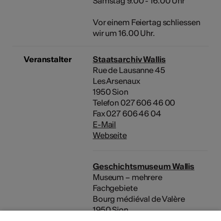
Samstag 9.00 - 16.00 Uhr
Vor einem Feiertag schliessen
wir um 16.00 Uhr.
Veranstalter
Staatsarchiv Wallis
Rue de Lausanne 45
Les Arsenaux
1950 Sion
Telefon 027 606 46 00
Fax 027 606 46 04
E-Mail
Webseite
Geschichtsmuseum Wallis
Museum – mehrere
Fachgebiete
Bourg médiéval de Valère
1950 Sion
Telefon 027 606 47 15