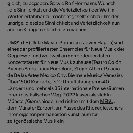
gleich, zu begeben. So wie Rolf Hermanns Wunsch:
„die Sinnlichkeit und die Verletzlichkeit der Welt in
Worten erfahrbar zu machen“ gesellt sich zu ihm der
unsrige, dieselbe Sinnlichkeit und Verletzlichkeit nun
auch in Klängen erfahrbar zu machen.
UMS’nJIP (Ulrike Mayer-Spohn und Javier Hagen) sind
eines der profiliertesten Ensembles für Neue Musik der
Gegenwart und weltweit an den bedeutendsten
Konzertstätten für Neue Musik zuhause (Teatro Colón
Buenos Aires, Liceu Barcelona, Steghi Athen, Palacio
de Bellas Artes Mexico City, Biennale Musica Venezia).
Über 1500 Konzerte, 300 Uraufführungen in 40
Ländern und mehr als 35 internationale Preise säumen
ihren musikalischen Weg. 2022 lassen sie sich in
Münster/Goms nieder und richten mit dem
MEbU,
dem Münster Earport, am Fusse des Rhonegletschers
ihren eigenen permanenten Kunstraum für
zeitgenössische Musik ein.