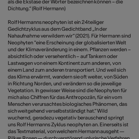
als die Ekstase der Wörter bezeichnen können – die
Dichtung.“ (Rolf Hermann)
Rolf Hermanns neophyten ist ein 24teiliger
Gedichtzyklus aus dem Gedichtband „In der
Nahaufnahme verwildern wir“ (2021). Für Hermann sind
Neophyten "eine Erscheinung der globalisierten Welt
und der Klimaveränderung in einem. Pflanzen werden –
absichtlich oder versehentlich – auf Tankern oder
Lastwagen von einem Kontinent zum anderen, von
einem Land zum anderen transportiert. Und weil sich
das Klima erwärmt, wandern sie oft weiter, von Süden
in Richtung Norden, und verändern so die jeweilige
Vegetation. In gewisser Weise sind die Neophyten für
mich also Chiffren für das Anthropozän, für ein vom
Menschen verursachtes biologisches Phänomen, das
sich weitgehend verselbstständigt hat.“ Wild
wuchernd, geradezu vegetativ berauschend springt
uns Rolf Hermanns Zyklus neophyten an. Einerseits ist
das Textmaterial, von welchem Hermann ausgeht —
Rilkes Rosen — durch verstörend unlyrische Verfahren