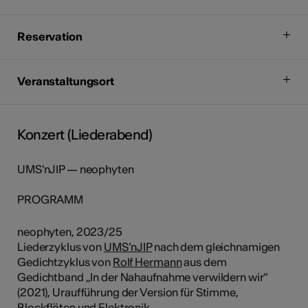
Reservation
Veranstaltungsort
Konzert (Liederabend)
UMS'nJIP — neophyten
PROGRAMM
neophyten, 2023/25
Liederzyklus von
UMS’nJIP
nach dem gleichnamigen
Gedichtzyklus von
Rolf Hermann
aus dem
Gedichtband „In der Nahaufnahme verwildern wir“
(2021), Uraufführung der Version für Stimme,
Blockflöten und Elektronik