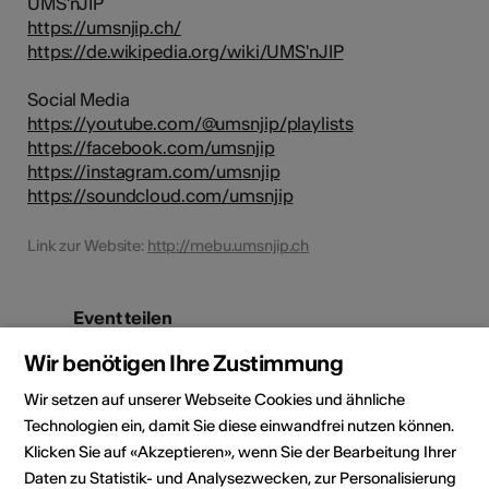
UMS'nJIP
https://umsnjip.ch/
https://de.wikipedia.org/wiki/UMS'nJIP
Social Media
https://youtube.com/@umsnjip/playlists
https://facebook.com/umsnjip
https://instagram.com/umsnjip
https://soundcloud.com/umsnjip
Link zur Website:
http://mebu.umsnjip.ch
Event teilen
Wir benötigen Ihre Zustimmung
Wir setzen auf unserer Webseite Cookies und ähnliche
Veranstaltungsdaten
Technologien ein, damit Sie diese einwandfrei nutzen können.
Klicken Sie auf «Akzeptieren», wenn Sie der Bearbeitung Ihrer
November 2025
Daten zu Statistik- und Analysezwecken, zur Personalisierung