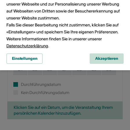
unserer Webseite und zur Personalisierung unserer Werbung
Mo
Di
Mi
Do
Fr
Sa
So
auf Webseiten von Dritten sowie der Besuchererkennung auf
unserer Website zustimmen.
1
2
Falls Sie dieser Bearbeitung nicht zustimmen, klicken Sie auf
«Einstellungen» und speichern Sie Ihre eigenen Präferenzen.
3
4
5
6
7
8
9
Weitere Informationen finden Sie in unserer unserer
10
11
12
13
14
15
16
Datenschutzerklärung
.
17
18
19
20
21
22
23
Einstellungen
Akzeptieren
24
25
26
27
28
29
30
Durchführungsdatum
Kein Durchführungsdatum
Klicken Sie auf ein Datum, um die Veranstaltung Ihrem
persönlichen Kalender hinzuzufügen.