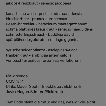
jakobs-kreuzkraut - senecio jacobaea
kanadische wasserpest - elodea canadensis
kirschlorbeer - prunus laurocerasus
riesen-bärenklau - heracleum mantegazzianum
schmalblättriges kreuzkraut - senecio inaequidens
schmetterlingsstrauch - buddleja davidii
spätblühende goldrute - solidago gigantea
syrische seidenpflanze - asclepias syriaca
traubenkraut - ambrosia artemisiifolia
verlotschter beifuss - artemisia verlotiorum
Mitwirkende:
UMS’nJIP
Ulrike Mayer-Spohn, Blockflöten/Elektronik
Javier Hagen, Stimme/Elektronik
"Am Ende bleibt die Natur und das, was wir vielleicht