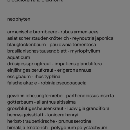
neophyten
armenische brombeere - rubus armeniacus
asiatischer staudenknöterich - reynoutria japonica
blauglockenbaum - paulownia tomentosa
brasilianisches tausendblatt - myriophyllum
aquaticum
drüsiges springkraut - impatiens glandulifera
einjähriges berufkraut - erigeron annuus
essigbaum - rhus typhina
falsche akazie - robinia pseudoacacia
gewöhnliche jungfernrebe - parthenocissus inserta
götterbaum - ailanthus altissima
grossblütiges heusenkraut - ludwigia grandiflora
henrys geissblatt - lonicera henryi
herbst-traubenkirsche - prunus serotina
himalaja-knöterich - polygonum polystachyum