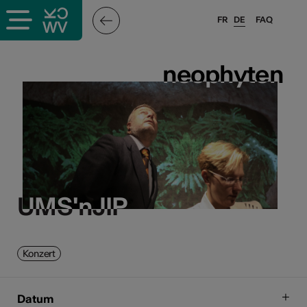
FR
DE
FAQ
neophyten
neophyten
UMS'nJIP
UMS'nJIP
Konzert
Datum