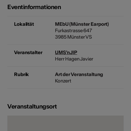
Eventinformationen
Lokalität
MEbU (Münster Earport)
Furkastrasse 647
3985 Münster VS
Veranstalter
UMS'nJIP
Herr Hagen Javier
Rubrik
Art der Veranstaltung
Konzert
Veranstaltungsort