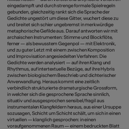
eingedampft und durch strenge formale Spielregeln
gebunden, gleichzeitig rankt sich die Sprache der
Gedichte ungestört um diese Gitter, wuchert diese zu
und breitet sich schier ungebremst in merkwürdige
metaphorische Gefilde aus. Darauf antworten wir mit
archaischen Instrumenten: Stimme und Blockflöte,
ferner — als bewusstem Gegenpol — mit Elektronik,
und zu guter Letzt mit einem zwischen Komposition
und Improvisation angesiedelten Verfahren: Die
Gedichte werden analysiert — auf ihren Klang und
Rhythmus, auf intertextuelle Bezüge, auf ihre Hybris
zwischen biologischem Beschrieb und dichterischer
Anverwandlung. Heraus kommt eine zeitlich
verbindlich strukturierte dramaturgische Grossform,
in welcher sich die gesprochene Sprache sinnlich,
situativ und ausgesprochen sensibel/fragil aus
instrumentalen Klangfeldern heraus, aus einer Ursuppe
sozusagen, Schicht um Schicht schält, um sich in einen
virtuellen — klanglich gesprochen: in einen
voraufgenommenen Raum — einem bedruckten Blatt