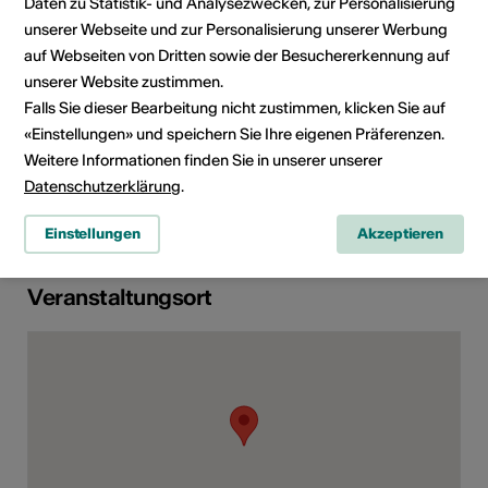
Daten zu Statistik- und Analysezwecken, zur Personalisierung
1920 Martigny
unserer Webseite und zur Personalisierung unserer Werbung
Telefon +41 (0)27 607 15 40
auf Webseiten von Dritten sowie der Besuchererkennung auf
E-Mail
unserer Website zustimmen.
Webseite
Falls Sie dieser Bearbeitung nicht zustimmen, klicken Sie auf
«Einstellungen» und speichern Sie Ihre eigenen Präferenzen.
Weitere Informationen finden Sie in unserer unserer
Rubrik
Art der Veranstaltung
Datenschutzerklärung
.
Filmvorführung
Einstellungen
Akzeptieren
Veranstaltungsort