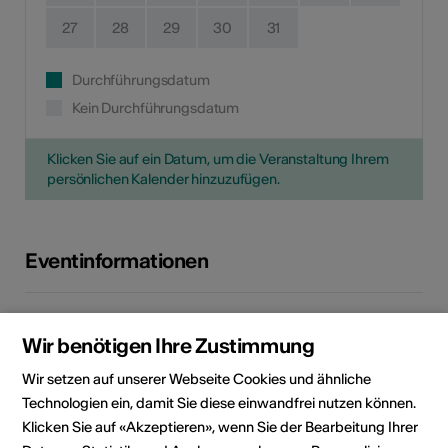
27
28
29
30
31
Durchführungsdatum
Kein Durchführungsdatum
Klicken Sie auf ein Datum, um die Veranstaltung Ihrem
persönlichen Kalender hinzuzufügen.
Eventinformationen
Lokalität
Cinéma Casino Martigny
Av. de la Gare 17
Wir benötigen Ihre Zustimmung
1920 Martigny
Wir setzen auf unserer Webseite Cookies und ähnliche
Technologien ein, damit Sie diese einwandfrei nutzen können.
Veranstalter
Mediathek Wallis - Martigny
Klicken Sie auf «Akzeptieren», wenn Sie der Bearbeitung Ihrer
Av. de la Gare 15