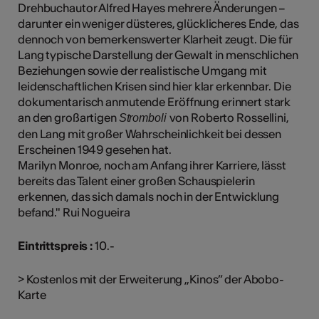
Drehbuchautor Alfred Hayes mehrere Änderungen –
darunter ein weniger düsteres, glücklicheres Ende, das
dennoch von bemerkenswerter Klarheit zeugt. Die für
Lang typische Darstellung der Gewalt in menschlichen
Beziehungen sowie der realistische Umgang mit
leidenschaftlichen Krisen sind hier klar erkennbar. Die
dokumentarisch anmutende Eröffnung erinnert stark
an den großartigen
von Roberto Rossellini,
Stromboli
den Lang mit großer Wahrscheinlichkeit bei dessen
Erscheinen 1949 gesehen hat.
Marilyn Monroe, noch am Anfang ihrer Karriere, lässt
bereits das Talent einer großen Schauspielerin
erkennen, das sich damals noch in der Entwicklung
befand." Rui Nogueira
Eintrittspreis :
10.-
> Kostenlos mit der Erweiterung „Kinos” der Abobo-
Karte