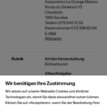
Association La Grange Maison
Route du Sanetsch 13
Chandolin
1965 Savièse
Telefon 079 345 12 53
Reservationen 079 399 83 94
E-Mail
Webseite
Rubrik
Art der Veranstaltung
Bühnenkunst
Altersfreigabe
Für alle
Wir benötigen Ihre Zustimmung
Wir setzen auf unserer Webseite Cookies und ähnliche
Technologien ein, damit Sie diese einwandfrei nutzen können.
Veranstaltungsort
Klicken Sie auf «Akzeptieren», wenn Sie der Bearbeitung Ihrer