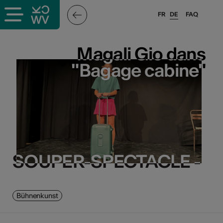
FR
DE
FAQ
Magali Gio dans
Magali Gio dans
"Bagage cabine"
"Bagage cabine"
SOUPER-SPECTACLE -
SOUPER-SPECTACLE -
Bühnenkunst