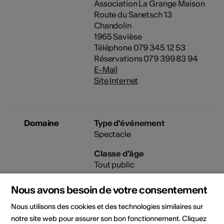
Association La Grange Maison
Route du Sanetsch 13
Chandolin
1965 Savièse
Téléphone 079 345 12 53
Réservations 079 399 83 94
E-Mail
Site Internet
Domaine
Type d'événement
Spectacle
Classe d'âge
Tout public
Nous avons besoin de votre consentement
Nous utilisons des cookies et des technologies similaires sur
Lieu de l'événement
notre site web pour assurer son bon fonctionnement. Cliquez