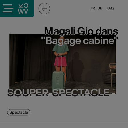
FR
DE
FAQ
Magali Gio dans
Magali Gio dans
"Bagage cabine"
"Bagage cabine"
SOUPER-SPECTACLE -
SOUPER-SPECTACLE -
Spectacle