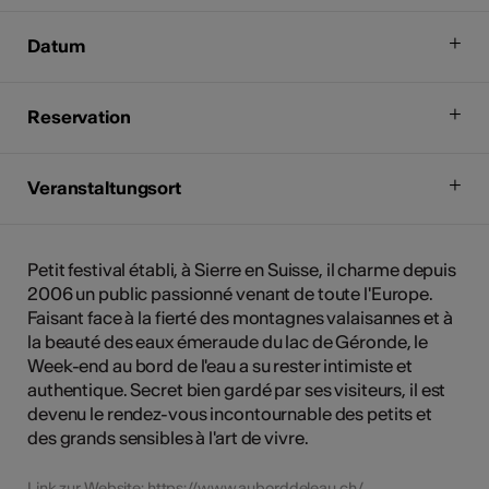
Datum
Reservation
Veranstaltungsort
Petit festival établi, à Sierre en Suisse, il charme depuis
2006 un public passionné venant de toute l'Europe.
Faisant face à la fierté des montagnes valaisannes et à
la beauté des eaux émeraude du lac de Géronde, le
Week-end au bord de l'eau a su rester intimiste et
authentique. Secret bien gardé par ses visiteurs, il est
devenu le rendez-vous incontournable des petits et
des grands sensibles à l'art de vivre.
Link zur Website:
https://www.auborddeleau.ch
/