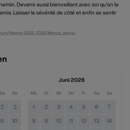
min. Devenir aussi bienveillant avec soi qu’on le
mis. Laisser la sévérité de côté et enfin se sentir
on.ch/theatre-2025-2026/#ancre_sentou
en
Juni 2026
Sa
So
Mo
Di
Mi
Do
Fr
Sa
So
2
3
1
2
3
4
5
6
7
9
10
8
9
10
11
12
13
14