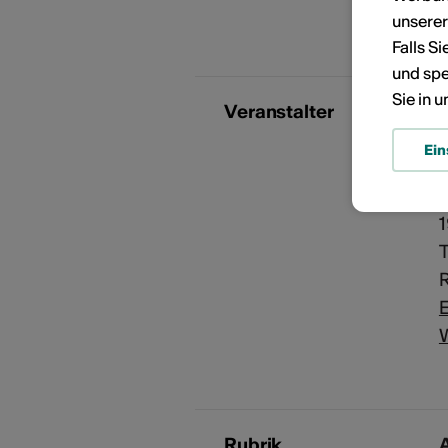
R
unsere
Falls S
und spe
Sie in 
Veranstalter
A
Ein
R
T
E
Rubrik
A