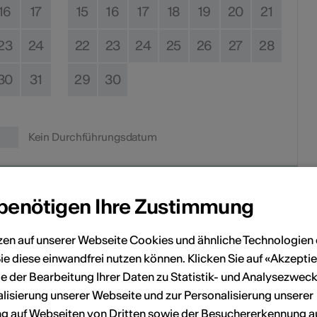
16
17
15
16
17
18
19
20
21
23
24
22
23
24
25
26
27
28
30
31
29
30
Kein Durchführungsdatum
eranstaltung Ihrem persönlichen Kalender hinzuzufügen.
 benötigen Ihre Zustimmung
zen auf unserer Webseite Cookies und ähnliche Technologien 
n
ie diese einwandfrei nutzen können. Klicken Sie auf «Akzeptie
e der Bearbeitung Ihrer Daten zu Statistik- und Analysezweck
lisierung unserer Webseite und zur Personalisierung unserer
La Grande Maison
 auf Webseiten von Dritten sowie der Besuchererkennung a