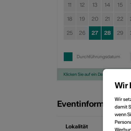
11
12
13
14
15
18
19
20
21
22
25
26
27
28
29
Durchführungsdatum
Klicken Sie auf ein Datum, um die V
Wir
Wir set
Eventinformatione
damit S
wenn Si
Persona
Lokalität
Werbung