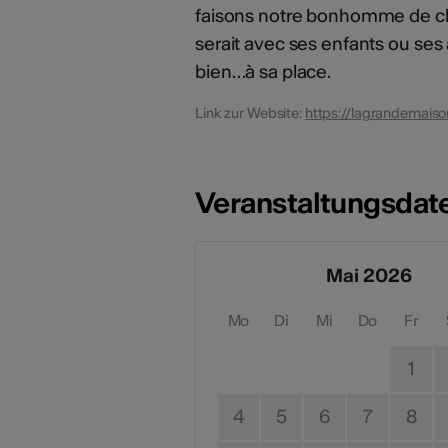
faisons notre bonhomme de che
serait avec ses enfants ou ses a
bien…à sa place.
Link zur Website:
https://lagrandemais
Veranstaltungsdat
Mai 2026
Mo
Di
Mi
Do
Fr
1
4
5
6
7
8