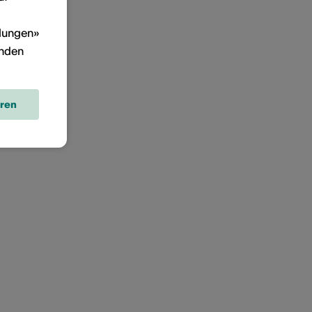
llungen»
inden
eren