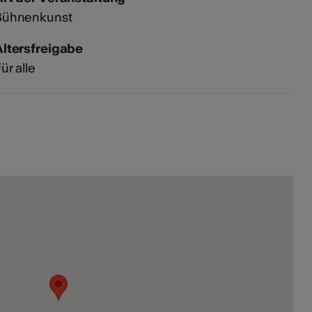
Bühnenkunst
Altersfreigabe
ür alle