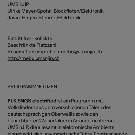
UMS’nJIP
Ulrike Mayer-Spohn, Blockflöten/Elektronik
Javier Hagen, Stimme/Elektronik
Eintritt frei - Kollekte
Beschränkte Platzzahl
Reservation empfohlen:
mebu@umsnjip.ch
http://mebu.umsnjip.ch
PROGRAMMNOTIZEN
FLK SNGS electrified
ist ein Programm mit
Volksliedern aus dem verschiedenen Tälern des
deutschsprachigen Oberwallis sowie den
benachbarten Walsertälern in Arrangements von
UMS'nJIP, die allesamt in elektronische Ambients
eingepackt sind: asymmetrische Takte, überraschende