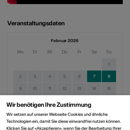
Veranstaltungsdaten
Februar 2026
Mo
Di
Mi
Do
Fr
Sa
So
1
2
3
4
5
6
7
8
9
10
11
12
13
14
15
16
17
18
19
20
21
22
Wir benötigen Ihre Zustimmung
23
24
25
26
27
28
Wir setzen auf unserer Webseite Cookies und ähnliche
Technologien ein, damit Sie diese einwandfrei nutzen können.
Durchführungsdatum
Klicken Sie auf «Akzeptieren», wenn Sie der Bearbeitung Ihrer