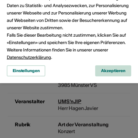
Daten zu Statistik- und Analysezwecken, zur Personalisierung
Kein Durchführungsdatum
unserer Webseite und zur Personalisierung unserer Werbung
auf Webseiten von Dritten sowie der Besuchererkennung auf
Klicken Sie auf ein Datum, um die Veranstaltung Ihrem
unserer Website zustimmen.
persönlichen Kalender hinzuzufügen.
Falls Sie dieser Bearbeitung nicht zustimmen, klicken Sie auf
«Einstellungen» und speichern Sie Ihre eigenen Präferenzen.
Weitere Informationen finden Sie in unserer unserer
Eventinformationen
Datenschutzerklärung
.
Einstellungen
Akzeptieren
Lokalität
MEbU (Münster Earport)
Furkastrasse 647
3985 Münster VS
Veranstalter
UMS'nJIP
Herr Hagen Javier
Rubrik
Art der Veranstaltung
Konzert