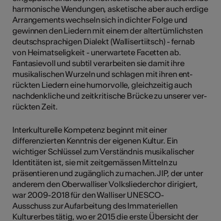
harmonische Wendungen, asketische aber auch erdige
Arrangements wechseln sich in dichter Folge und
gewinnen den Liedern mit einem der altertümlichsten
deutschsprachigen Dialekt (Wallisertiitsch) - fernab
von Heimatseligkeit - unerwartete Facetten ab.
Fantasievoll und subtil verarbeiten sie damit ihre
musikalischen Wurzeln und schlagen mit ihren ent-
rückten Liedern eine humorvolle, gleichzeitig auch
nachdenkliche und zeitkritische Brücke zu unserer ver-
rückten Zeit.
Interkulturelle Kompetenz beginnt mit einer
differenzierten Kenntnis der eigenen Kultur. Ein
wichtiger Schlüssel zum Verständnis musikalischer
Identitäten ist, sie mit zeitgemässen Mitteln zu
präsentieren und zugänglich zu machen. JIP, der unter
anderem den Oberwalliser Volksliederchor dirigiert,
war 2009-2018 für den Walliser UNESCO-
Ausschuss zur Aufarbeitung des Immateriellen
Kulturerbes tätig, wo er 2015 die erste Übersicht der