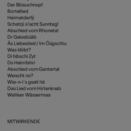
Der Blüsuchnopf
Bortellied
Heimatderfji
Schatzji s'ischt Sunntag!
Abschied vom Rhonetal
Dr Geissbüäb
Äs Liebeslied / Im Öügschtu
Was bliibt?
Di hibschi Zyt
Ds Heimfahri
Abschied vom Gantertal
Weischt no?
Wie-n-i´s gseit hä
Das Lied vom Hirtenknab
Walliser Wässermaa
MITWIRKENDE