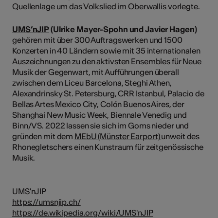
Quellenlage um das Volkslied im Oberwallis vorlegte.
UMS’nJIP
(Ulrike Mayer-Spohn und Javier Hagen)
gehören mit über 300 Auftragswerken und 1500
Konzerten in 40 Ländern sowie mit 35 internationalen
Auszeichnungen zu den aktivsten Ensembles für Neue
Musik der Gegenwart, mit Aufführungen überall
zwischen dem Liceu Barcelona, Steghi Athen,
Alexandrinsky St. Petersburg, CRR Istanbul, Palacio de
Bellas Artes Mexico City, Colón Buenos Aires, der
Shanghai New Music Week, Biennale Venedig und
Binn/VS. 2022 lassen sie sich im Goms nieder und
gründen mit dem
MEbU (Münster Earport)
unweit des
Rhonegletschers einen Kunstraum für zeitgenössische
Musik.
UMS'nJIP
https://umsnjip.ch/
https://de.wikipedia.org/wiki/UMS'nJIP