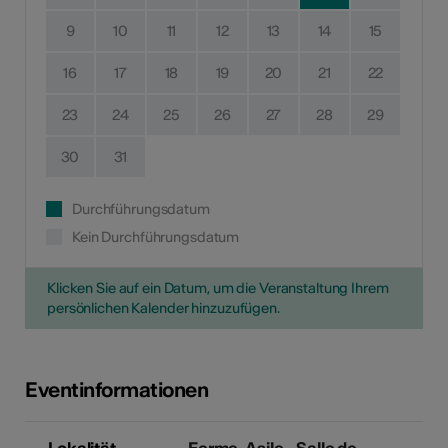
9
10
11
12
13
14
15
16
17
18
19
20
21
22
23
24
25
26
27
28
29
30
31
Durchführungsdatum
Kein Durchführungsdatum
Klicken Sie auf ein Datum, um die Veranstaltung Ihrem
persönlichen Kalender hinzuzufügen.
Eventinformationen
Lokalität
Ferme-Asile - Salle de