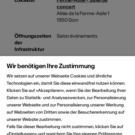
concert
Allée de la Ferme-Asile 1
1950 Sion
Öffnungszeiten
Selon événements
der
Infrastruktur
Wir benötigen Ihre Zustimmung
Bauliche
Rollstuhlgängig
Zugänglichkeit
Wir setzen auf unserer Webseite Cookies und ähnliche
Parkplatz
Technologien ein, damit Sie diese einwandfrei nutzen können.
eingeschränkt
rollstuhlgängig
Klicken Sie auf «Akzeptieren», wenn Sie der Bearbeitung Ihrer
WC nicht
Daten zu Statistik- und Analysezwecken, zur Personalisierung
rollstuhlgängig
unserer Webseite und zur Personalisierung unserer Werbung
Details zur baulichen
auf Webseiten von Dritten sowie der Besuchererkennung auf
Zugänglichkeit
unserer Website zustimmen.
Falls Sie dieser Bearbeitung nicht zustimmen, klicken Sie auf
«Einstellungen» und speichern Sie Ihre eigenen Präferenzen.
Veranstalter
Ferme-Asile