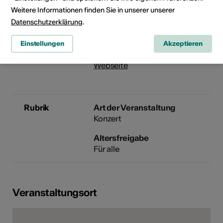
Weitere Informationen finden Sie in unserer unserer
Allée de la Ferme-Asile 1
1950 Sion
Datenschutzerklärung
.
Telefon 027/203.21.11
Reservationen 027/203.21.11
Einstellungen
Akzeptieren
E-Mail
Webseite
Rubrik
Art der Veranstaltung
Konzert
Altersfreigabe
Für alle
Veranstaltungsort