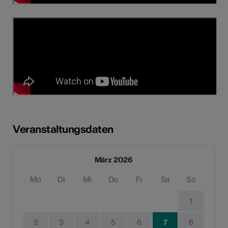
Veranstaltungsdaten
März 2026
Mo
Di
Mi
Do
Fr
Sa
So
1
2
3
4
5
6
7
8