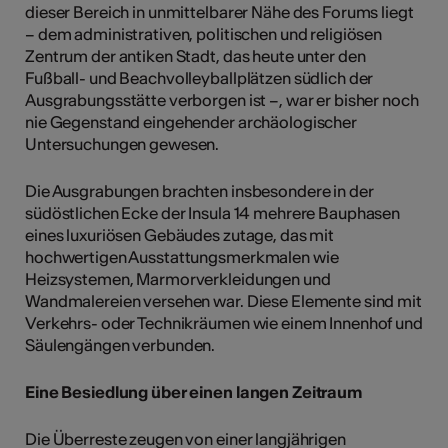
dieser Bereich in unmittelbarer Nähe des Forums liegt
– dem administrativen, politischen und religiösen
Zentrum der antiken Stadt, das heute unter den
Fußball- und Beachvolleyballplätzen südlich der
Ausgrabungsstätte verborgen ist –, war er bisher noch
nie Gegenstand eingehender archäologischer
Untersuchungen gewesen.
Die Ausgrabungen brachten insbesondere in der
südöstlichen Ecke der Insula 14 mehrere Bauphasen
eines luxuriösen Gebäudes zutage, das mit
hochwertigen Ausstattungsmerkmalen wie
Heizsystemen, Marmorverkleidungen und
Wandmalereien versehen war. Diese Elemente sind mit
Verkehrs- oder Technikräumen wie einem Innenhof und
Säulengängen verbunden.
Eine Besiedlung über einen langen Zeitraum
Die Überreste zeugen von einer langjährigen