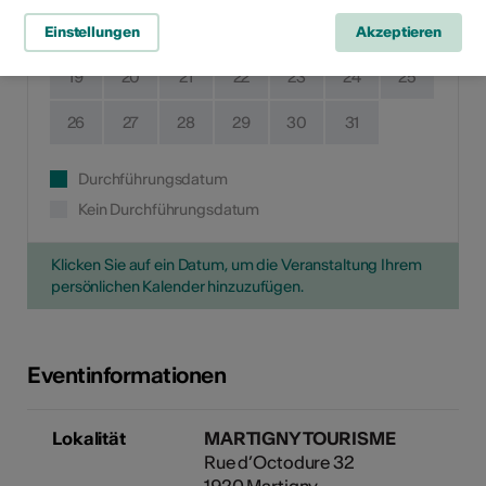
12
13
14
15
16
17
18
Einstellungen
Akzeptieren
19
20
21
22
23
24
25
26
27
28
29
30
31
Durchführungsdatum
Kein Durchführungsdatum
Klicken Sie auf ein Datum, um die Veranstaltung Ihrem
persönlichen Kalender hinzuzufügen.
Eventinformationen
Lokalität
MARTIGNY TOURISME
Rue d’Octodure 32
1920 Martigny