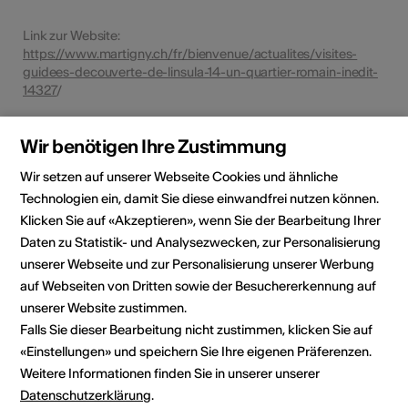
Link zur Website:
https://www.martigny.ch/fr/bienvenue/actualites/visites-
guidees-decouverte-de-linsula-14-un-quartier-romain-inedit-
14327
/
Wir benötigen Ihre Zustimmung
Event teilen
Wir setzen auf unserer Webseite Cookies und ähnliche
Technologien ein, damit Sie diese einwandfrei nutzen können.
Klicken Sie auf «Akzeptieren», wenn Sie der Bearbeitung Ihrer
Veranstaltungsdaten
Daten zu Statistik- und Analysezwecken, zur Personalisierung
unserer Webseite und zur Personalisierung unserer Werbung
Januar 2026
auf Webseiten von Dritten sowie der Besuchererkennung auf
unserer Website zustimmen.
Mo
Di
Mi
Do
Fr
Sa
So
Falls Sie dieser Bearbeitung nicht zustimmen, klicken Sie auf
«Einstellungen» und speichern Sie Ihre eigenen Präferenzen.
1
2
3
4
Weitere Informationen finden Sie in unserer unserer
Datenschutzerklärung
.
5
6
7
8
9
10
11