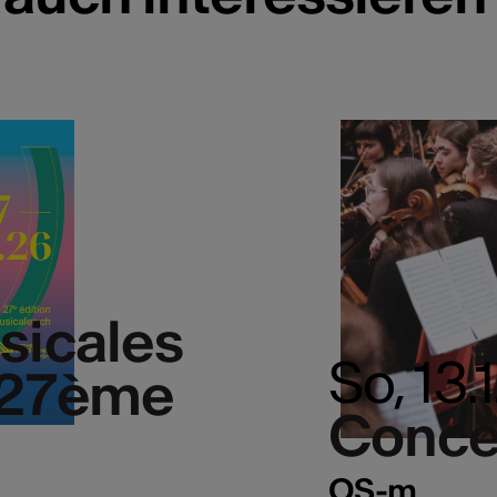
sicales
So, 13
 27ème
Conce
OS-m