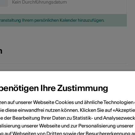
Kein Durchführungsdatum
eranstaltung Ihrem persönlichen Kalender hinzuzufügen.
n
tadtplatz Brig
3900 Brig
 benötigen Ihre Zustimmung
zen auf unserer Webseite Cookies und ähnliche Technologien 
Brig Simplon Tourismus AG
ie diese einwandfrei nutzen können. Klicken Sie auf «Akzeptie
ahnhofstrasse 2
e der Bearbeitung Ihrer Daten zu Statistik- und Analysezweck
3900 Brig
lisierung unserer Webseite und zur Personalisierung unserer
elefon +41 (0)27 921 60 30
 auf Webseiten von Dritten sowie der Besuchererkennung a