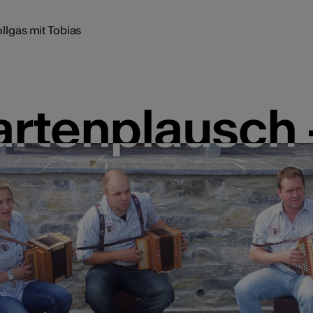
llgas mit Tobias
rtenplausch -
rtenplausch -