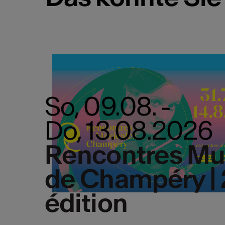
So, 09.08. -
Do, 13.08.2026
Rencontres Mu
de Champéry |
édition