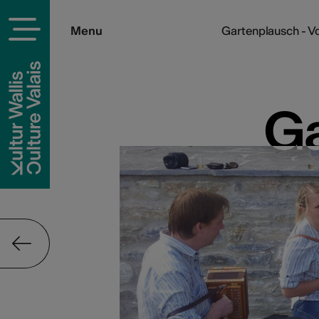
Menu
Gartenplausch - Vo
Ga
Ga