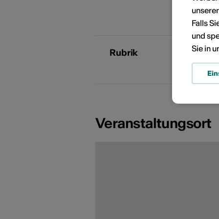
E
unsere
Falls S
und spe
Sie in 
Rubrik
A
Ein
Veranstaltungsort