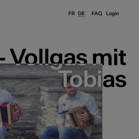
FR
DE
FAQ
Login
 Vollgas mit
 Vollgas mit
Tobias
Tobias