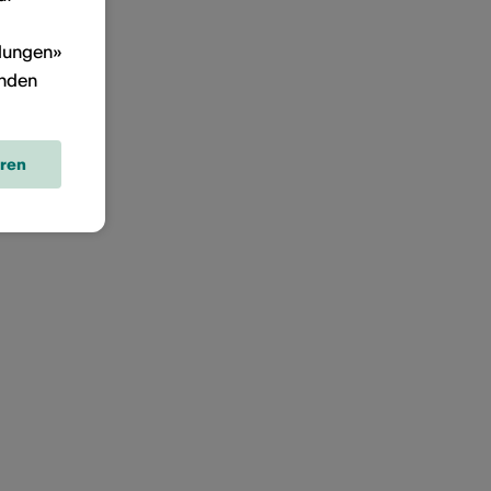
llungen»
inden
eren