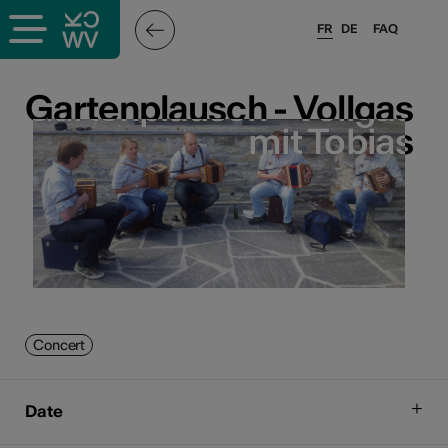
FR
DE
FAQ
Gartenplausch - Vollgas
Gartenplausch - Vollgas
mit Tobias
mit Tobias
Concert
Date