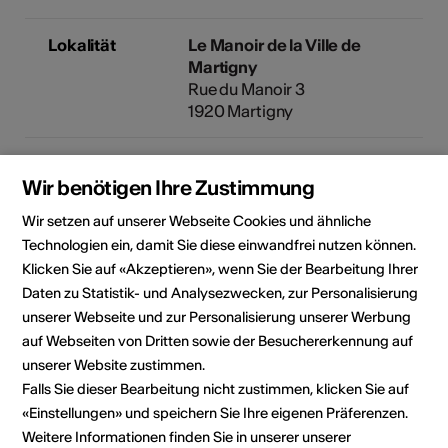
Lokalität
Le Manoir de la Ville de
Martigny
Rue du Manoir 3
1920 Martigny
Veranstalter
Manoir de la ville
Wir benötigen Ihre Zustimmung
1920 Martigny
+41 27 721 22 30
Wir setzen auf unserer Webseite Cookies und ähnliche
manoir@villedemartigny.ch
Technologien ein, damit Sie diese einwandfrei nutzen können.
Klicken Sie auf «Akzeptieren», wenn Sie der Bearbeitung Ihrer
Diese Veranstaltung wurde über
Daten zu Statistik- und Analysezwecken, zur Personalisierung
die Plattform
guidle.com
unserer Webseite und zur Personalisierung unserer Werbung
inseriert. Bei Fragen zur
auf Webseiten von Dritten sowie der Besuchererkennung auf
Veranstaltung wenden Sie sich
unserer Website zustimmen.
bitte an den Veranstalter oder
Falls Sie dieser Bearbeitung nicht zustimmen, klicken Sie auf
das zuständige Tourismusbüro.
«Einstellungen» und speichern Sie Ihre eigenen Präferenzen.
Weitere Informationen finden Sie in unserer unserer