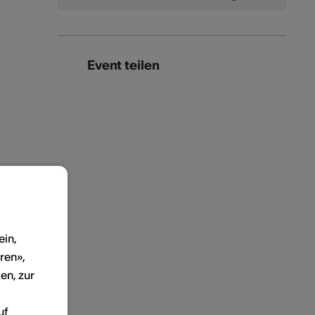
Event teilen
ein,
ren»,
en, zur
uf