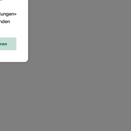
llungen»
inden
eren