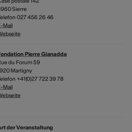
ase postale 142
960 Sierre
Telefon 027 456 26 46
-Mail
Webseite
Fondation Pierre Gianadda
Rue du Forum 59
1920 Martigny
elefon +41(0)27 722 39 78
-Mail
Webseite
rt der Veranstaltung