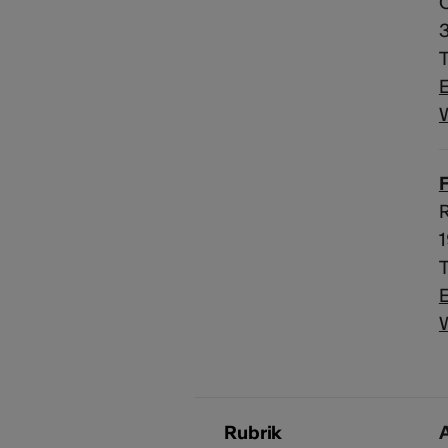
C
3
E
T
E
Rubrik
A