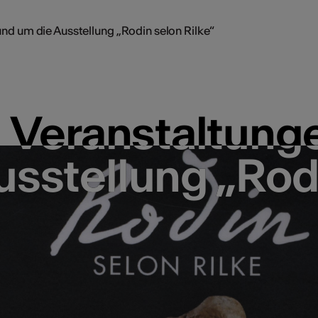
nd um die Ausstellung „Rodin selon Rilke“
Veranstaltung
Veranstaltung
usstellung „Rodi
usstellung „Rodi