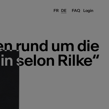
FR
DE
FAQ
Login
en rund um die
en rund um die
n selon Rilke“
n selon Rilke“