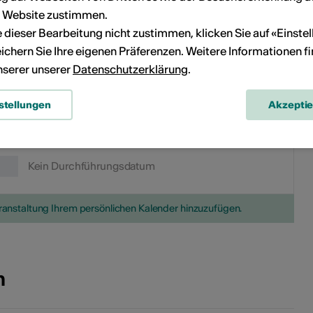
18
19
10
11
12
13
14
15
16
r Website zustimmen.
ie dieser Bearbeitung nicht zustimmen, klicken Sie auf «Einste
25
26
17
18
19
20
21
22
23
ichern Sie Ihre eigenen Präferenzen. Weitere Informationen f
unserer unserer
Datenschutzerklärung
.
24
25
26
27
28
29
30
stellungen
Akzepti
31
Kein Durchführungsdatum
eranstaltung Ihrem persönlichen Kalender hinzuzufügen.
n