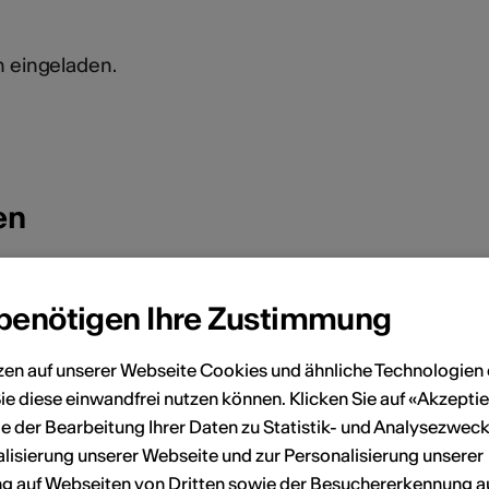
ch eingeladen.
en
August 2026
 benötigen Ihre Zustimmung
Sa
So
Mo
Di
Mi
Do
Fr
Sa
So
zen auf unserer Webseite Cookies und ähnliche Technologien 
4
5
1
2
ie diese einwandfrei nutzen können. Klicken Sie auf «Akzeptie
e der Bearbeitung Ihrer Daten zu Statistik- und Analysezweck
11
12
3
4
5
6
7
8
9
lisierung unserer Webseite und zur Personalisierung unserer
 auf Webseiten von Dritten sowie der Besuchererkennung a