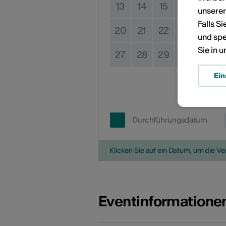
13
14
15
16
17
unsere
Falls S
20
21
22
23
24
und spe
Sie in 
27
28
29
30
31
Ein
Durchführungsdatum
Klicken Sie auf ein Datum, um die V
Eventinformatione