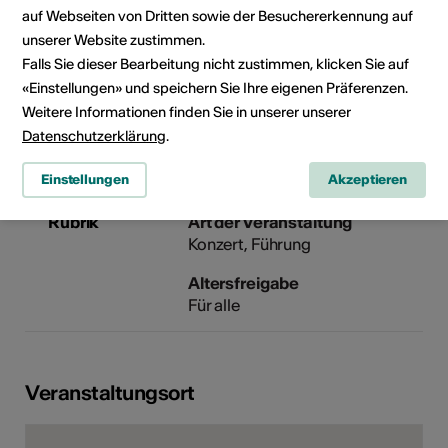
Route de Crans 1
auf Webseiten von Dritten sowie der Besuchererkennung auf
Lens / Crans-Montana
unserer Website zustimmen.
(Switzerland)
Falls Sie dieser Bearbeitung nicht zustimmen, klicken Sie auf
1978 Lens
«Einstellungen» und speichern Sie Ihre eigenen Präferenzen.
Telefon +41 (0)27 483 46 10
Weitere Informationen finden Sie in unserer unserer
E-Mail
Datenschutzerklärung
.
Webseite
Einstellungen
Akzeptieren
Rubrik
Art der Veranstaltung
Konzert
Führung
Altersfreigabe
Für alle
Veranstaltungsort