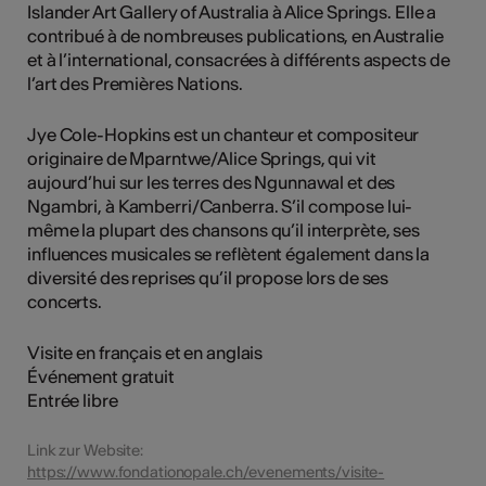
Islander Art Gallery of Australia à Alice Springs. Elle a
contribué à de nombreuses publications, en Australie
et à l’international, consacrées à différents aspects de
l’art des Premières Nations.
Jye Cole-Hopkins est un chanteur et compositeur
originaire de Mparntwe/Alice Springs, qui vit
aujourd’hui sur les terres des Ngunnawal et des
Ngambri, à Kamberri/Canberra. S’il compose lui-
même la plupart des chansons qu’il interprète, ses
influences musicales se reflètent également dans la
diversité des reprises qu’il propose lors de ses
concerts.
Visite en français et en anglais
Événement gratuit
Entrée libre
Link zur Website:
https://www.fondationopale.ch/evenements/visite-