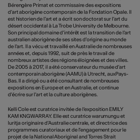
Bérengère Primat et commissaire des expositions
d’art aborigène contemporain de la Fondation Opale. Il
est historien de l’art et a écrit son doctorat sur l’art du
désert occidental à La Trobe University de Melbourne.
Son principal domaine d’intérêt est la transition de l’art
australien aborigène de ses sites d’origine au monde
de l’art. Il a vécu et travaillé en Australie de nombreuses
années et, depuis 1992, suit de près le travail de
nombreux artistes des régions éloignées et des villes.
De 2005 à 2017, il a été conservateur du musée d’art
contemporain aborigène (AAMU) à Utrecht, auxPays-
Bas. Il a dirigé ou a été consultant de nombreuses
expositions en Europe et en Australie, et continue
d’écrire sur l’art et la culture aborigènes.
Kelli Cole est curatrice invitée de l’exposition EMILY
KAM KNGWARRAY. Elle est curatrice warumungu et
luritja originaire d’Australie centrale, et directrice des
programmes curatoriaux et de l’engagement pour le
projet de la National Aboriginal and Torres Strait