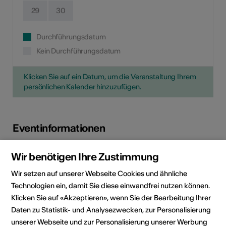
29
30
Durchführungsdatum
Kein Durchführungsdatum
Klicken Sie auf ein Datum, um die Veranstaltung Ihrem
persönlichen Kalender hinzuzufügen.
Eventinformationen
Wir benötigen Ihre Zustimmung
Lokalität
Fondation Opale
Route de Crans 1
Wir setzen auf unserer Webseite Cookies und ähnliche
1978 Lens
Technologien ein, damit Sie diese einwandfrei nutzen können.
Klicken Sie auf «Akzeptieren», wenn Sie der Bearbeitung Ihrer
Veranstalter
Fondation Opale
Daten zu Statistik- und Analysezwecken, zur Personalisierung
Centre culturel
unserer Webseite und zur Personalisierung unserer Werbung