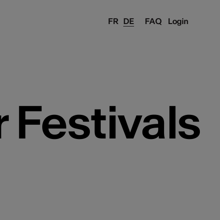
FR
DE
FAQ
Login
r Festivals