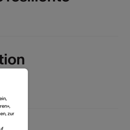
tion
ein,
ren»,
en, zur
uf