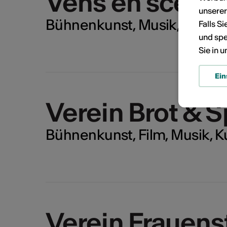
KÜNSTLERPORTRÄTS
Vens en scène
unsere
Bühnenkunst, Musik, TBD
Falls S
und spe
Sie in 
Ein
Verein Brot & S
Bühnenkunst, Film, Musik, K
Verein Frauen