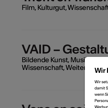
Film, Kulturgut, Wissenschaf
VAID – Gestalt
Bildende Kunst, Musik, Kultur
Wissenschaft, Weiteres, TB
Wir
Wir set
damit S
wenn Si
Persona
Werbung