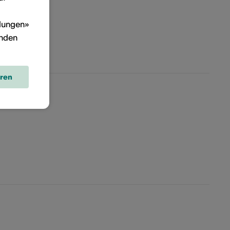
llungen»
inden
eren