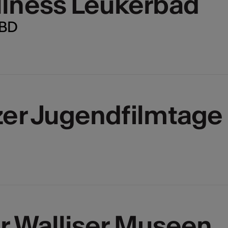
lness Leukerbad
TBD
zer Jugendfilmtage
r Walliser Museen