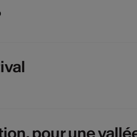
D
ival
tion, pour une vallé