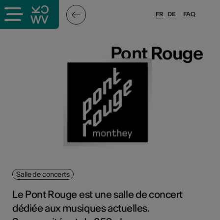
FR
DE
FAQ
ieux culturels
Pont Rouge
Pont Rouge
stes pros
sateurs
r
e·s
Salle de concerts
s
Le Pont Rouge est une salle de concert
dédiée aux musiques actuelles.
hnique