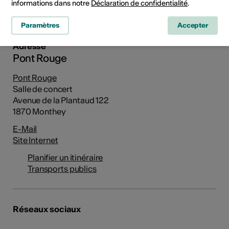
informations dans notre
Déclaration de confidentialité
.
Planifier un itinéraire
Transports publics
Paramètres
Accepter
Adresse
Pont Rouge
Pont Rouge
Salle de concert
Avenue de la Plantaud 122
1870 Monthey
E-Mail
Site Internet
Planifier un itinéraire
Transports publics
Réseaux sociaux