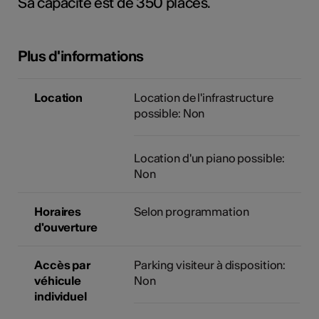
Sa capacité est de 350 places.
tiques
s
Plus d'informations
Location
Location de l'infrastructure
possible: Non
Location d'un piano possible:
Non
Horaires
Selon programmation
d'ouverture
Accès par
Parking visiteur à disposition:
véhicule
Non
individuel