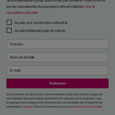
Notre newsletter paraît quatre fois par année et vous informe
sur les nouveautés du paysage culturel valaisan.
Voir la
newsletter actuelle
TS D'ARTISTES
Je suis un·e acteur·rice culturel·le
Je suis intéressé·e par la culture
Vos données ne seront pas communiquées à des tiers et leur usage est
strictement réservé à cette newsletter. En utilisant ce formulaire, vous
acceptez le stockage et le traitement de vos données par le logiciel de
newsletter
dodeley
. Plus d'informations sur la
protection des données
.