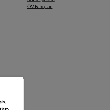
ÖV Fahrplan
ein,
ren»,