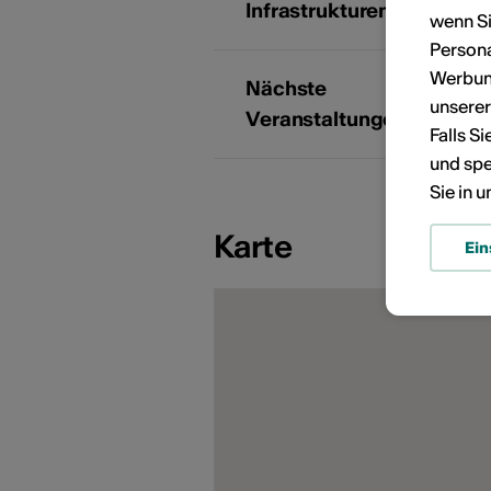
KÜNSTLERPORTRÄTS
Infrastrukturen
wenn Si
Persona
Werbung
Nächste
unsere
Veranstaltungen
Falls S
und spe
Sie in 
Karte
Ein