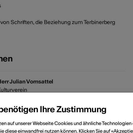
s
von Schriften, die Beziehung zum Terbinerberg
onen
err Julian Vomsattel
ulturverein
elefon 078 825 12 54
obile 078 825 12 54
 benötigen Ihre Zustimmung
ulian.vomsattel@gmx.ch
zen auf unserer Webseite Cookies und ähnliche Technologien 
ie diese einwandfrei nutzen können. Klicken Sie auf «Akzeptie