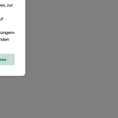
en, zur
uf
llungen»
inden
eren