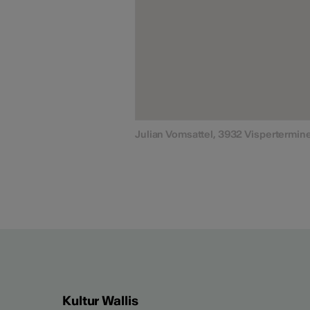
Julian Vomsattel, 3932 Vispertermin
Kultur Wallis