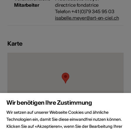
Mitarbeiter
directrice fondatrice
Telefon +41 (0)79 345 95 03
isabelle.meyer@art-en-ciel.ch
Karte
Wir benötigen Ihre Zustimmung
Wir setzen auf unserer Webseite Cookies und ähnliche
Technologien ein, damit Sie diese einwandfrei nutzen können.
Route du Jorat 40 bis, 1000 Lausanne 27
Klicken Sie auf «Akzeptieren», wenn Sie der Bearbeitung Ihrer
Route planen
ÖV Fahrplan