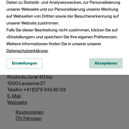
Daten zu Statistik- und Analysezwecken, zur Personalisierung
unserer Webseite und zur Personalisierung unserer Werbung
auf Webseiten von Dritten sowie der Besuchererkennung auf
unserer Website zustimmen.
Falls Sie dieser Bearbeitung nicht zustimmen, klicken Sie auf
«Einstellungen» und speichern Sie Ihre eigenen Präferenzen.
Weitere Informationen finden Sie in unserer unserer
Datenschutzerklärung
.
Institution / Organisation
Einstellungen
Akzeptieren
Association Art-en-Ciel - Isabelle Meyer
Route du Jorat 40 bis
1000 Lausanne 27
Telefon +41 (0)79 345 95 03
E-Mail
Webseite
Route planen
ÖV Fahrplan