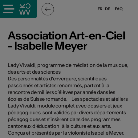
FR
DE
FAQ
ffende &
Association Art-en-Ciel
- Isabelle Meyer
nnen
Lady Vivaldi, programme de médiation de la musique,
des arts et des sciences
anstalter
Des personnalités d’envergure, scientifiques
passionnés et artistes renommés, partent à la
rencontre de milliers d’élèves par année dans les
écoles de Suisse romande. Les spectacles et ateliers
Lady Vivaldi, module complet avec dossiers et jeux
pédagogiques, sont validés par divers départements
n
pédagogiques et s’insèrent dans des programmes
cantonaux d’éducation à la culture et aux arts.
n
Conçus et présentés par la violoniste Isabelle Meyer,