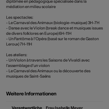
diplômée en pédagogique spécialisée dans la
médiation en milieu scolaire
Les spectacles:
Kunst
- Le Carnaval des Animaux (biologie-musique) 3H-7H
- Danse avec le Violon (break dance et musiques issues
de divers folklores en Europe) 6H-11H
- Un Fantôme à l’Opéra (basé sur le roman de Gaston
Leroux) 7H-11H
Les ateliers:
- Un Violon à travers les Saisons de Vivaldi avec
l’assemblage d’un violon
- Le Carnaval des Animaux ou la découverte des
musiques de Saint-Saëns
Weitere Informationen
Verantwortliche
Frau Isabelle Meyer