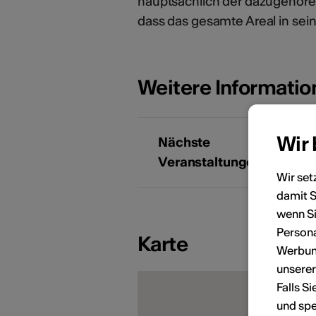
hauptsächlich der dazugehören
dass das gesamte Areal in sei
Weitere Informati
Wir
Nächste
Veranstaltungen
Wir set
damit S
KÜNSTLERPORTRÄTS
wenn Si
Persona
Karte
Werbung
unsere
Falls S
und spe