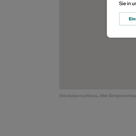
Sie in 
Ein
Stockalperschloss, Alte Simplonstras