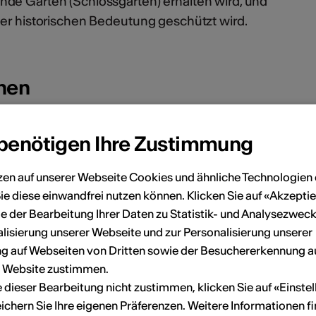
de Garten (Schlossgarten) erhalten wird, und
ner historischen Bedeutung geschützt wird.
onen
 benötigen Ihre Zustimmung
04.10.2026
Schlössertag 2026
zen auf unserer Webseite Cookies und ähnliche Technologien 
ie diese einwandfrei nutzen können. Klicken Sie auf «Akzeptie
e der Bearbeitung Ihrer Daten zu Statistik- und Analysezweck
lisierung unserer Webseite und zur Personalisierung unserer
 auf Webseiten von Dritten sowie der Besuchererkennung a
r Website zustimmen.
ie dieser Bearbeitung nicht zustimmen, klicken Sie auf «Einste
ichern Sie Ihre eigenen Präferenzen. Weitere Informationen f