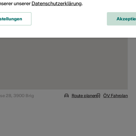
unserer unserer
Datenschutzerklärung
.
stellungen
Akzepti
se 28, 3900 Brig
Route planen
ÖV Fahrplan