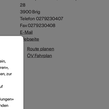
28
3900 Brig
Telefon 0279230407
Fax 0279230408
E-Mail
Webseite
Route planen
ÖV Fahrplan
ein,
ren»,
en, zur
uf
llungen»
inden