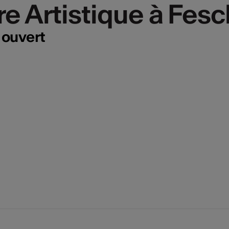
 Artistique à Fesc
 Artistique à Fesc
 ouvert