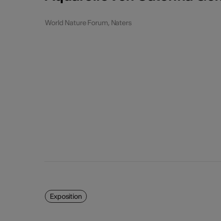
10
11
World Nature Forum, Naters
17
18
24
25
31
Exposition