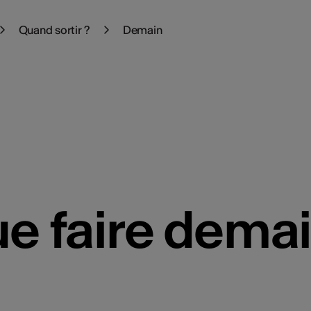
Quand sortir ?
Demain
e faire demai