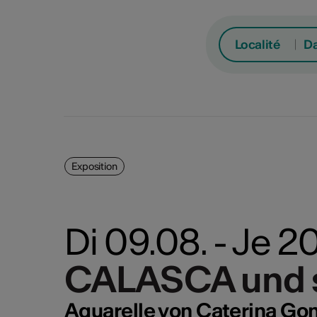
Localité
Da
Exposition
Spe
Lu
Ma
Di 09.08. - Je 
Con
Fest
CALASCA und s
CALASCA und s
Film
3
4
Exp
Aquarelle von Caterina Go