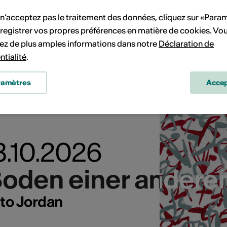
 n’acceptez pas le traitement des données, cliquez sur «Para
registrer vos propres préférences en matière de cookies. Vo
ez de plus amples informations dans notre
Déclaration de
ntialité
.
ramètres
Accep
03.10.2026
Boden einer andere
Boden einer andere
to Jordan