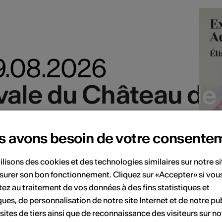
19.08.2026
ivale du Château de
ivale du Château de
aches
s avons besoin de votre consente
ilisons des cookies et des technologies similaires sur notre s
surer son bon fonctionnement. Cliquez sur «Accepter» si vou
ez au traitement de vos données à des fins statistiques et
ques, de personnalisation de notre site Internet et de notre pub
 sites de tiers ainsi que de reconnaissance des visiteurs sur no