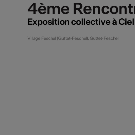
4ème Rencontre
4ème Rencontre
Exposition collective à Ciel
Village Feschel (Guttet-Feschel), Guttet-Feschel