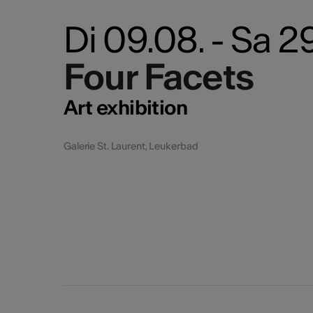
Di 09.08. - Sa 
Four Facets
Four Facets
Art exhibition
Galerie St. Laurent, Leukerbad