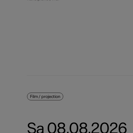
24
25
31
Film / projection
Sa 08.08.2026