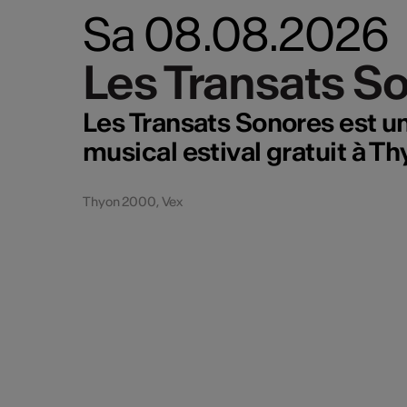
Sa 08.08.2026
Les Transats S
Les Transats S
Les Transats Sonores est u
musical estival gratuit à 
Thyon 2000, Vex