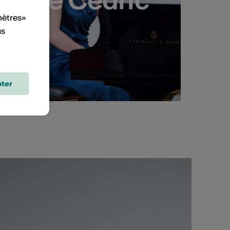
mètres»
us
ter