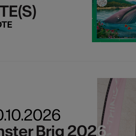
TE(S)
TE(S)
OTE
0.10.2026
ster Brig 2026
ster Brig 2026