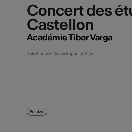
Concert des étu
Concert des étu
Castellon
Castellon
Académie Tibor Varga
Aula François-Xavier Bagnoud, Sion
Festival