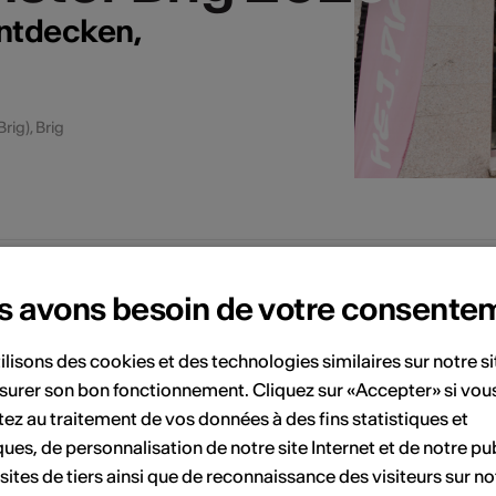
ntdecken,
rig), Brig
s avons besoin de votre consente
ilisons des cookies et des technologies similaires sur notre s
surer son bon fonctionnement. Cliquez sur «Accepter» si vou
ez au traitement de vos données à des fins statistiques et
ques, de personnalisation de notre site Internet et de notre pub
diants | Piano, cla
diants | Piano, cla
 sites de tiers ainsi que de reconnaissance des visiteurs sur no