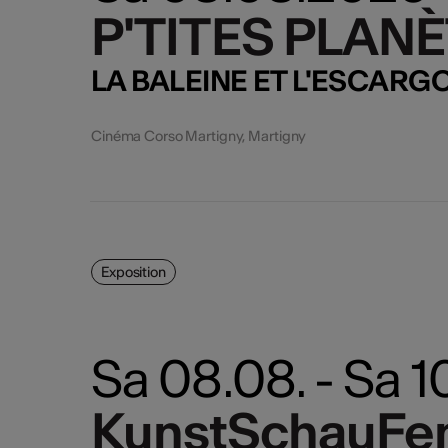
P'TITES PLANÈ
P'TITES PLANÈ
LA BALEINE ET L'ESCARG
Cinéma Corso Martigny, Martigny
Exposition
Sa 08.08. - Sa 1
KunstSchauFen
KunstSchauFen