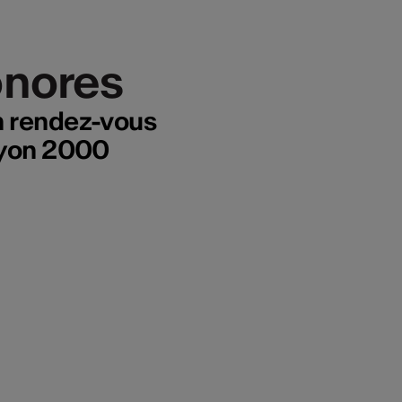
onores
onores
n rendez-vous
Thyon 2000