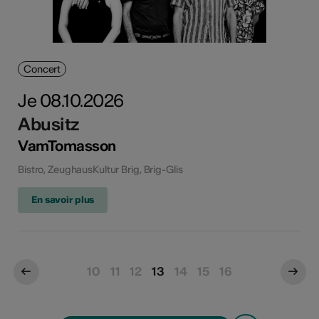
Concert
Je 08.10.2026
Abusitz
VamTomasson
Bistro, ZeughausKultur Brig, Brig-Glis
En savoir plus
10
11
12
13
14
15
16