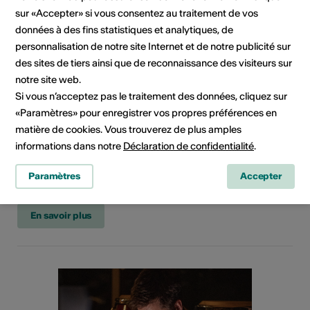
sur «Accepter» si vous consentez au traitement de vos
données à des fins statistiques et analytiques, de
personnalisation de notre site Internet et de notre publicité sur
des sites de tiers ainsi que de reconnaissance des visiteurs sur
notre site web.
Autre
Si vous n’acceptez pas le traitement des données, cliquez sur
«Paramètres» pour enregistrer vos propres préférences en
Ma 06.10.2026
matière de cookies. Vous trouverez de plus amples
LEA - Gemeinsam lesen
informations dans notre
Déclaration de confidentialité
.
in einfacher Sprache
Paramètres
Accepter
Mediathek Wallis - Brig, Brig
En savoir plus