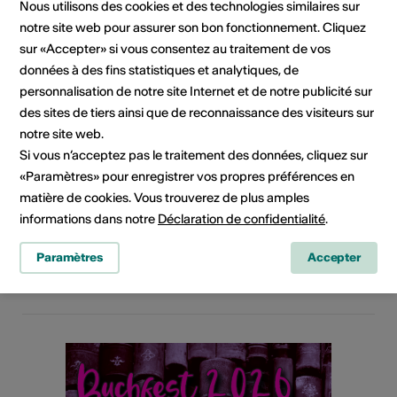
Nous utilisons des cookies et des technologies similaires sur
notre site web pour assurer son bon fonctionnement. Cliquez
sur «Accepter» si vous consentez au traitement de vos
données à des fins statistiques et analytiques, de
personnalisation de notre site Internet et de notre publicité sur
des sites de tiers ainsi que de reconnaissance des visiteurs sur
notre site web.
Concert
Si vous n’acceptez pas le traitement des données, cliquez sur
Sa 05.09.2026
«Paramètres» pour enregistrer vos propres préférences en
Hannig Hype | Day Dance
matière de cookies. Vous trouverez de plus amples
informations dans notre
Déclaration de confidentialité
.
Bergrestaurant Hannig, Saas-Fee
Paramètres
Accepter
En savoir plus