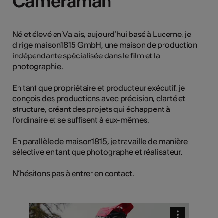
Cameraman
Cameraman
tiques
s
Né et élevé en Valais, aujourd’hui basé à Lucerne, je
dirige maison1815 GmbH, une maison de production
indépendante spécialisée dans le film et la
photographie.
En tant que propriétaire et producteur exécutif, je
conçois des productions avec précision, clarté et
structure, créant des projets qui échappent à
l’ordinaire et se suffisent à eux-mêmes.
En parallèle de maison1815, je travaille de manière
sélective en tant que photographe et réalisateur.
N’hésitons pas à entrer en contact.