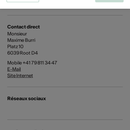
Site Internet
Contact direct
Monsieur
Maxime Burri
Platz 10
6039 Root D4
Mobile +41 79 811 34 47
E-Mail
Site Internet
Réseaux sociaux