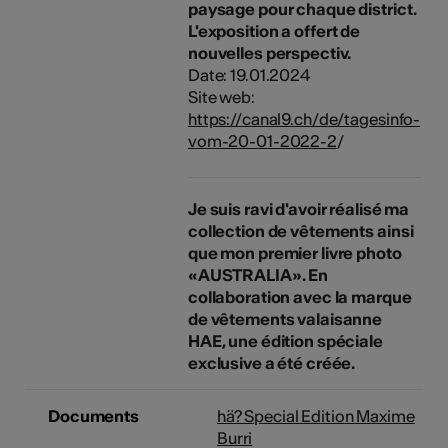
paysage pour chaque district.
L'exposition a offert de
nouvelles perspectiv.
Date: 19.01.2024
Site web:
https://canal9.ch/de/tagesinfo-
vom-20-01-2022-2
/
Je suis ravi d'avoir réalisé ma
collection de vêtements ainsi
que mon premier livre photo
«AUSTRALIA». En
collaboration avec la marque
de vêtements valaisanne
HAE, une édition spéciale
exclusive a été créée.
Documents
hä? Special Edition Maxime
Burri