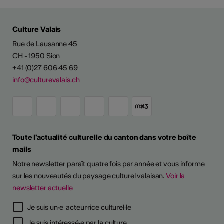
Culture Valais
Rue de Lausanne 45
CH - 1950 Sion
+41 (0)27 606 45 69
info@culturevalais.ch
Toute l'actualité culturelle du canton dans votre boîte
mails
Notre newsletter paraît quatre fois par année et vous informe
sur les nouveautés du paysage culturel valaisan.
Voir la
newsletter actuelle
TS D'ARTISTES
Je suis un·e acteur·rice culturel·le
Je suis intéressé·e par la culture