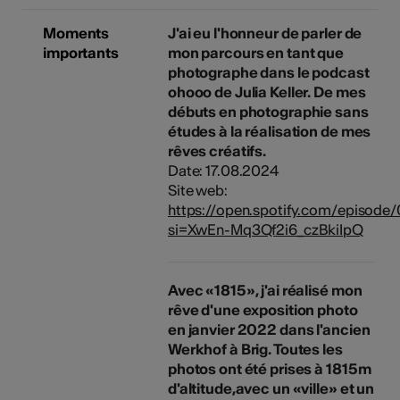
Moments
J'ai eu l'honneur de parler de
importants
mon parcours en tant que
photographe dans le podcast
ohooo de Julia Keller. De mes
débuts en photographie sans
études à la réalisation de mes
rêves créatifs.
Date: 17.08.2024
Site web:
https://open.spotify.com/episod
si=XwEn-Mq3Qf2i6_czBkiIpQ
Avec «1815», j'ai réalisé mon
rêve d'une exposition photo
en janvier 2022 dans l'ancien
Werkhof à Brig. Toutes les
photos ont été prises à 1815m
d'altitude,avec un «ville» et un