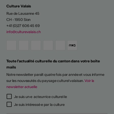
Culture Valais
Rue de Lausanne 45
CH - 1950 Sion
+41 (0)27 606 45 69
info@culturevalais.ch
Toute l'actualité culturelle du canton dans votre boîte
mails
Notre newsletter paraît quatre fois par année et vous informe
sur les nouveautés du paysage culturel valaisan.
Voir la
newsletter actuelle
TS D'ARTISTES
Je suis un·e acteur·rice culturel·le
Je suis intéressé·e par la culture