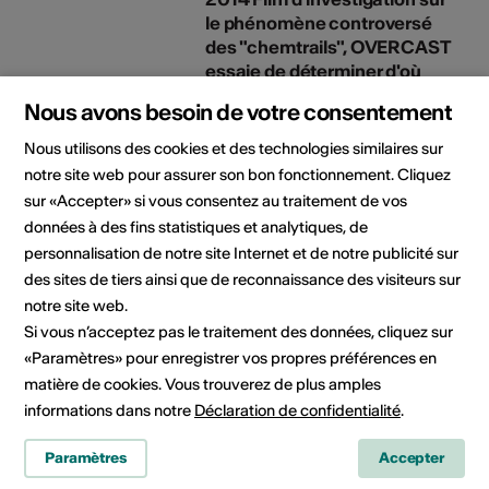
le phénomène controversé
des "chemtrails", OVERCAST
essaie de déterminer d'où
proviennent ces traînées de
Nous avons besoin de votre consentement
condensation persistantes
qui quadrillent le ciel dans de
Nous utilisons des cookies et des technologies similaires sur
nombreuses parties du globe.
notre site web pour assurer son bon fonctionnement. Cliquez
Site web:
sur «Accepter» si vous consentez au traitement de vos
http://www.dedalfilms.com/docum
données à des fins statistiques et analytiques, de
personnalisation de notre site Internet et de notre publicité sur
des sites de tiers ainsi que de reconnaissance des visiteurs sur
notre site web.
Si vous n’acceptez pas le traitement des données, cliquez sur
«Paramètres» pour enregistrer vos propres préférences en
matière de cookies. Vous trouverez de plus amples
informations dans notre
Déclaration de confidentialité
.
Domaine culturel
Paramètres
Accepter
Cinéma