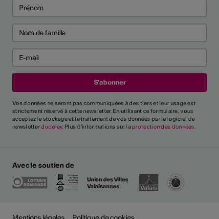
Vos données ne seront pas communiquées à des tiers et leur usage est
strictement réservé à cette newsletter. En utilisant ce formulaire, vous
acceptez le stockage et le traitement de vos données par le logiciel de
newsletter
dodeley
. Plus d'informations sur la
protection des données
.
Avec le soutien de
Union des Villes
Valaisannes
Plus
Mentions légales
Politique de cookies