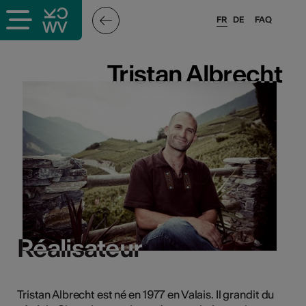
FR
DE
FAQ
ieux culturels
Tristan Albrecht
Tristan Albrecht
stes pros
sateurs
r
e·s
Réalisateur
Réalisateur
s
Tristan Albrecht est né en 1977 en Valais. Il grandit du
hnique