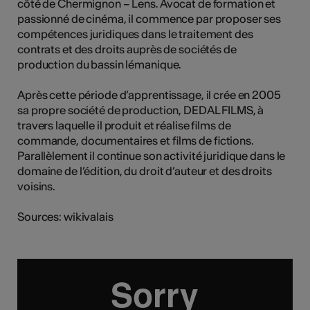
côté de Chermignon – Lens. Avocat de formation et
tiques
passionné de cinéma, il commence par proposer ses
compétences juridiques dans le traitement des
s
contrats et des droits auprès de sociétés de
production du bassin lémanique.
Après cette période d’apprentissage, il crée en 2005
sa propre société de production, DEDAL FILMS, à
travers laquelle il produit et réalise films de
commande, documentaires et films de fictions.
Parallèlement il continue son activité juridique dans le
domaine de l’édition, du droit d’auteur et des droits
voisins.
Sources: wikivalais