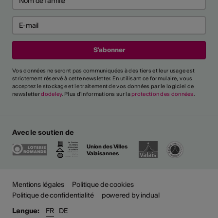
Vos données ne seront pas communiquées à des tiers et leur usage est
strictement réservé à cette newsletter. En utilisant ce formulaire, vous
acceptez le stockage et le traitement de vos données par le logiciel de
newsletter
dodeley
. Plus d'informations sur la
protection des données
.
Avec le soutien de
Union des Villes
Valaisannes
Plus
Mentions légales
Politique de cookies
Politique de confidentialité
powered by indual
Langue:
FR
DE