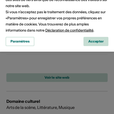
Malévoz
notre site web.
Site web:
Si vous n’acceptez pas le traitement des données, cliquez sur
https://alinechappuis.ch/audacia-
cie
/
«Paramètres» pour enregistrer vos propres préférences en
matière de cookies. Vous trouverez de plus amples
informations dans notre
Déclaration de confidentialité
.
Documents
Nouvelliste 2022
Paramètres
Accepter
Gazette de Martigny 2022
Domaine culturel
Arts de la scène, Littérature, Musique