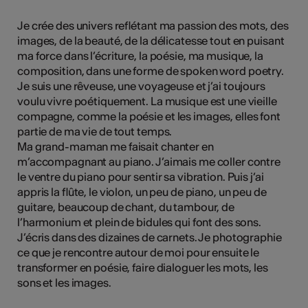
tiques
Je crée des univers reflétant ma passion des mots, des
s
images, de la beauté, de la délicatesse tout en puisant
ma force dans l’écriture, la poésie, ma musique, la
composition, dans une forme de spoken word poetry.
Je suis une rêveuse, une voyageuse et j’ai toujours
voulu vivre poétiquement. La musique est une vieille
compagne, comme la poésie et les images, elles font
partie de ma vie de tout temps.
Ma grand-maman me faisait chanter en
m’accompagnant au piano. J’aimais me coller contre
le ventre du piano pour sentir sa vibration. Puis j’ai
appris la flûte, le violon, un peu de piano, un peu de
guitare, beaucoup de chant, du tambour, de
l’harmonium et plein de bidules qui font des sons.
J’écris dans des dizaines de carnets. Je photographie
ce que je rencontre autour de moi pour ensuite le
transformer en poésie, faire dialoguer les mots, les
sons et les images.