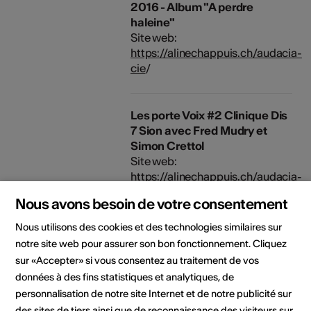
2016 - Album "A perdre
haleine"
Site web:
https://alinechappuis.ch/audacia-
cie
/
Les porte Voix #2 Clinique Dis
7 Sion avec Fred Mudry et
Simon Crettol
Site web:
https://alinechappuis.ch/audacia-
cie
/
Nous avons besoin de votre consentement
Nous utilisons des cookies et des technologies similaires sur
Mai 2017 - Les porte-voix |
notre site web pour assurer son bon fonctionnement. Cliquez
projet d'art participatif
sur «Accepter» si vous consentez au traitement de vos
soutenu par le dispositif Art en
données à des fins statistiques et analytiques, de
Partage Quartier culturel de
personnalisation de notre site Internet et de notre publicité sur
l'hôpital psychiatrique de
des sites de tiers ainsi que de reconnaissance des visiteurs sur