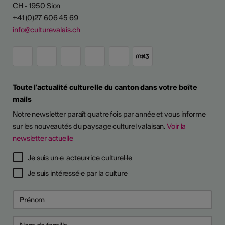
CH - 1950 Sion
+41 (0)27 606 45 69
info@culturevalais.ch
Toute l'actualité culturelle du canton dans votre boîte
mails
Notre newsletter paraît quatre fois par année et vous informe
sur les nouveautés du paysage culturel valaisan.
Voir la
newsletter actuelle
TS D'ARTISTES
Je suis un·e acteur·rice culturel·le
Je suis intéressé·e par la culture