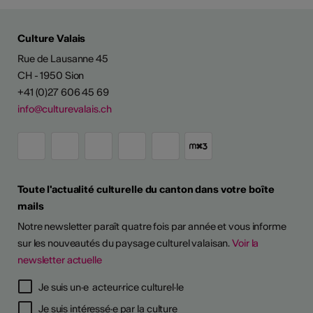
Culture Valais
Rue de Lausanne 45
CH - 1950 Sion
+41 (0)27 606 45 69
info@culturevalais.ch
Toute l'actualité culturelle du canton dans votre boîte
mails
Notre newsletter paraît quatre fois par année et vous informe
sur les nouveautés du paysage culturel valaisan.
Voir la
newsletter actuelle
TS D'ARTISTES
Je suis un·e acteur·rice culturel·le
Je suis intéressé·e par la culture