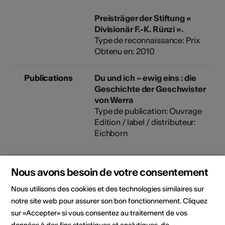
Preisträger der Stiftung «
Divisionär F.-K. Rünzi ».
Type de reconnaissance: Prix
Obtenu en: 2010
Publications
Du und ich – ewig eins : die
Geschichte der Geschwister
von Werra
Type de publication: Ouvrage
Edition / label / distributeur:
Eichborn
Hexenplatz und Mörderstein :
Nous avons besoin de votre consentement
die Geschichten aus dem
Nous utilisons des cookies et des technologies similaires sur
magischen Pfynwald
Type de publication: Ouvrage
notre site web pour assurer son bon fonctionnement. Cliquez
Edition / label / distributeur:
sur «Accepter» si vous consentez au traitement de vos
Nagel & Kimche
données à des fins statistiques et analytiques, de