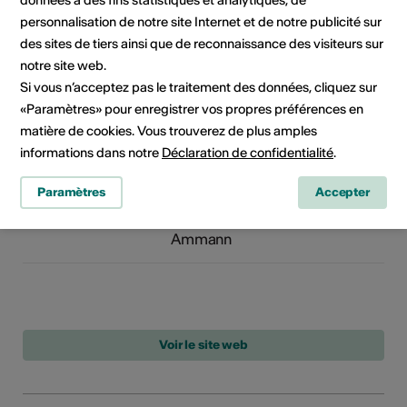
personnalisation de notre site Internet et de notre publicité sur
des sites de tiers ainsi que de reconnaissance des visiteurs sur
Mani Matter, eine Biographie
notre site web.
Type de publication: Ouvrage
Si vous n’acceptez pas le traitement des données, cliquez sur
Edition / label / distributeur:
«Paramètres» pour enregistrer vos propres préférences en
Nagel & Kimche
matière de cookies. Vous trouverez de plus amples
informations dans notre
Déclaration de confidentialité
.
Verliebte Feinde : Iris und
Paramètres
Accepter
Peter von Roten
Edition / label / distributeur:
Ammann