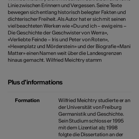
Linie zwischen Erinnern und Vergessen. Seine Texte
tiques
bewegen sich entlang historisch belegter Fakten und
s
dichterischer Freiheit. Als Autor hat er sich mit seinen
viel beachteten Werken wie «Du und ich – ewig eins –
Die Geschichte der Geschwister von Werra»,
«Verliebte Feinde – Iris und Peter von Roten»,
«Hexenplatz und Mörderstein» und der Biografie «Mani
Matter» einen Namen weit über die Landesgrenzen
hinaus gemacht. Wilfried Meichtry stamm
Plus d'informations
Formation
Wilfried Meichtry studierte er an
der Universität von Freiburg
Germanistik und Geschichte.
Sein Studium schloss er 1995
mit dem Lizentiat ab; 1998
folgte die Dissertation an der