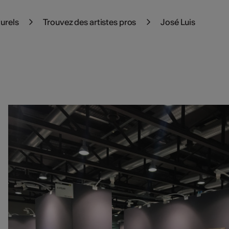
turels
Trouvez des artistes pros
José Luis