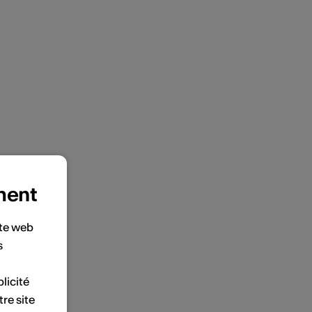
ment
ite web
s
licité
tre site