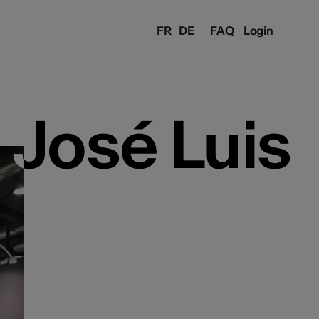
FR
DE
FAQ
Login
José Luis
José Luis