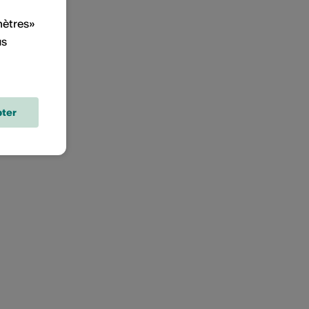
mètres»
us
ter