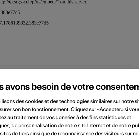
s
a connaissance des matériaux, qui est la base de
s avons besoin de votre consente
on travail, et l'effet qu'il cherche à produire, résulte
e sa passion pour la peinture, la matière, et par le
ilisons des cookies et des technologies similaires sur notre s
ravail quotidien depuis plus de 20 ans. Il à
surer son bon fonctionnement. Cliquez sur «Accepter» si vou
galement suivi des cours de dessin et de peinture
ez au traitement de vos données à des fins statistiques et
 Sion auprès de Monsieur JAN LIBÉREK, graphiste
ques, de personnalisation de notre site Internet et de notre pub
t peintre figuratif Saviésan.
 sites de tiers ainsi que de reconnaissance des visiteurs sur no