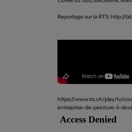
Corée du Sud, Barcelone, Marbe
Reportage sur la RTS: http://bi
https://www.rts.ch/play/tv/c
entreprise-de-peinture-il-dev