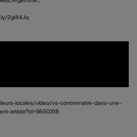
lla, Argentine...
t.ly/2gl44Jq
ouleurs-locales/video/vs-contrematre-dans-une-
ient-artiste?id=5650318