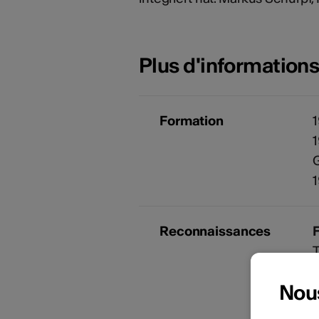
Plus d'information
Formation
1
1
G
1
Reconnaissances
F
T
Nou