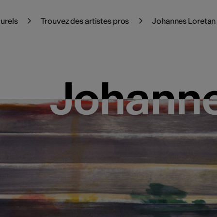
turels
Trouvez des artistes pros
Johannes Loretan
Johanne
Johanne