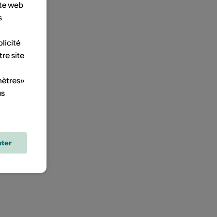
ite web
s
licité
tre site
mètres»
us
ter