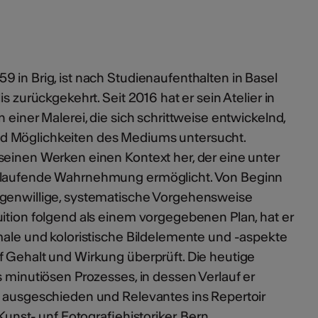
 in Brig, ist nach Studienaufenthalten in Basel
s zurückgekehrt. Seit 2016 hat er sein Atelier in
 einer Malerei, die sich schrittweise entwickelnd,
d Möglichkeiten des Mediums untersucht.
seinen Werken einen Kontext her, der eine unter
ablaufende Wahrnehmung ermöglicht. Von Beginn
igenwillige, systematische Vorgehensweise
uition folgend als einem vorgegebenen Plan, hat er
male und koloristische Bildelemente und -aspekte
f Gehalt und Wirkung überprüft. Die heutige
s minutiösen Prozesses, in dessen Verlauf er
d ausgeschieden und Relevantes ins Repertoir
 Kunst- unf Fotografiehistoriker, Bern