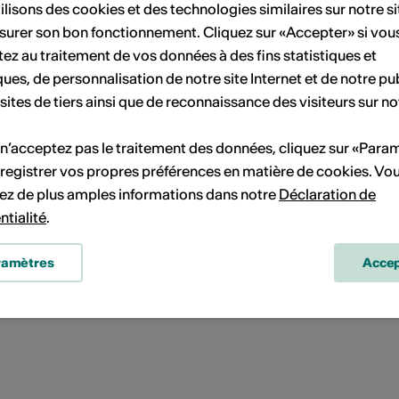
Alfred Grünwald Preis
ilisons des cookies et des technologies similaires sur notre s
ype de reconnaissance: Prix
surer son bon fonctionnement. Cliquez sur «Accepter» si vou
Obtenu en: 1984
ez au traitement de vos données à des fins statistiques et
ques, de personnalisation de notre site Internet et de notre pub
 sites de tiers ainsi que de reconnaissance des visiteurs sur no
Katalog zur Ausstellung von Johannes Loretan
2017
 n’acceptez pas le traitement des données, cliquez sur «Para
ype de publication: Ouvrage
registrer vos propres préférences en matière de cookies. Vo
ublié en: 01.10.2017
ez de plus amples informations dans notre
Déclaration de
dition / label / distributeur: Kunstforum Oberwallis
ntialité
.
ramètres
Accep
Johannes Loretan, Katalog zur Ausstellung 2017