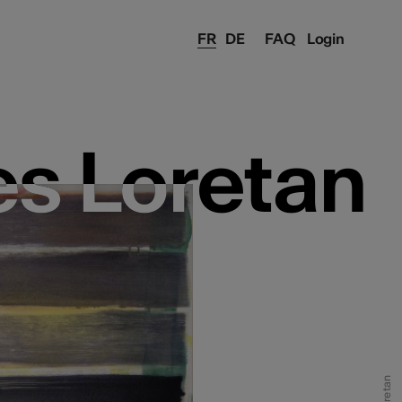
FR
DE
FAQ
Login
s Loretan
s Loretan