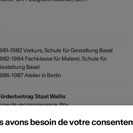
s
981-1982 Vorkurs, Schule für Gestaltung Basel
982-1984 Fachklasse für Malerei, Schule für
estaltung Basel
986-1987 Atelier in Berlin
örderbeitrag Staat Wallis
ype de reconnaissance: Prix
Obtenu en: 1999
s avons besoin de votre consente