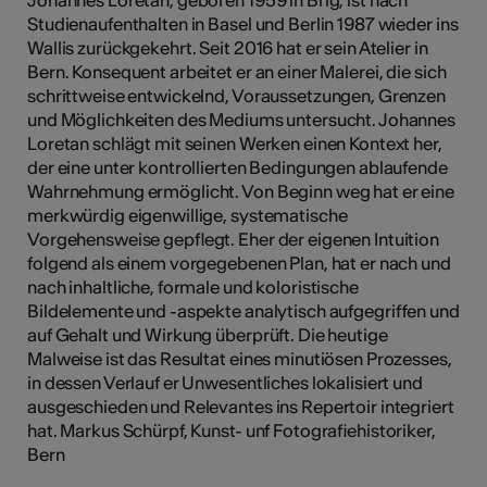
Studienaufenthalten in Basel und Berlin 1987 wieder ins
Wallis zurückgekehrt. Seit 2016 hat er sein Atelier in
Bern. Konsequent arbeitet er an einer Malerei, die sich
Kunst
schrittweise entwickelnd, Voraussetzungen, Grenzen
und Möglichkeiten des Mediums untersucht. Johannes
Loretan schlägt mit seinen Werken einen Kontext her,
der eine unter kontrollierten Bedingungen ablaufende
Wahrnehmung ermöglicht. Von Beginn weg hat er eine
merkwürdig eigenwillige, systematische
Vorgehensweise gepflegt. Eher der eigenen Intuition
folgend als einem vorgegebenen Plan, hat er nach und
nach inhaltliche, formale und koloristische
Bildelemente und -aspekte analytisch aufgegriffen und
auf Gehalt und Wirkung überprüft. Die heutige
Malweise ist das Resultat eines minutiösen Prozesses,
in dessen Verlauf er Unwesentliches lokalisiert und
ausgeschieden und Relevantes ins Repertoir integriert
hat. Markus Schürpf, Kunst- unf Fotografiehistoriker,
Bern