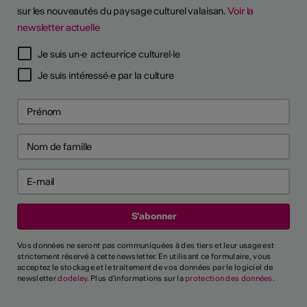
sur les nouveautés du paysage culturel valaisan.
Voir la
newsletter actuelle
TS D'ARTISTES
Je suis un·e acteur·rice culturel·le
Je suis intéressé·e par la culture
Vos données ne seront pas communiquées à des tiers et leur usage est
strictement réservé à cette newsletter. En utilisant ce formulaire, vous
acceptez le stockage et le traitement de vos données par le logiciel de
newsletter
dodeley
. Plus d'informations sur la
protection des données
.