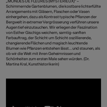
„MONDES DE FLEURES (MYSTERIEUX)“ –
tiques
Schimmernde Gartenblumen, die kostbare lichterfüllte
Arrangements mit Gläsern, Flaschen oder Vasen
s
einhergehen, dazu als Kontrast typische Pflanzen der
Bergwelt in extremer Vergrösserung verführen unsere
Augen tief einzutauchen. Wir erliegen der Faszination
von Esther Gischigs weichem, samtig-sanften
Farbauftrag, der Schicht um Schicht oszillierende,
changierende Flächen und magisch leuchtende
Blumen wie Pflanzen entstehen lässt… und staunen, als
ob wir die Welt mit ihren Geheimnissen und
Schönheiten zum ersten Male sehen würden. (Dr.
Martina Kral, Kunsthistorikerin)