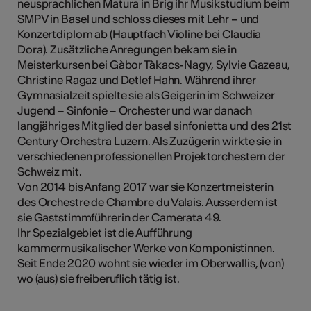
neusprachlichen Matura in Brig ihr Musikstudium beim
tiques
SMPV in Basel und schloss dieses mit Lehr – und
Konzertdiplom ab (Hauptfach Violine bei Claudia
s
Dora). Zusätzliche Anregungen bekam sie in
Meisterkursen bei Gàbor Tàkacs-Nagy, Sylvie Gazeau,
Christine Ragaz und Detlef Hahn. Während ihrer
Gymnasialzeit spielte sie als Geigerin im Schweizer
Jugend – Sinfonie – Orchester und war danach
langjähriges Mitglied der basel sinfonietta und des 21st
Century Orchestra Luzern. Als Zuzügerin wirkte sie in
verschiedenen professionellen Projektorchestern der
Schweiz mit.
Von 2014 bis Anfang 2017 war sie Konzertmeisterin
des Orchestre de Chambre du Valais. Ausserdem ist
sie Gaststimmführerin der Camerata 49.
Ihr Spezialgebiet ist die Aufführung
kammermusikalischer Werke von Komponistinnen.
Seit Ende 2020 wohnt sie wieder im Oberwallis, (von)
wo (aus) sie freiberuflich tätig ist.