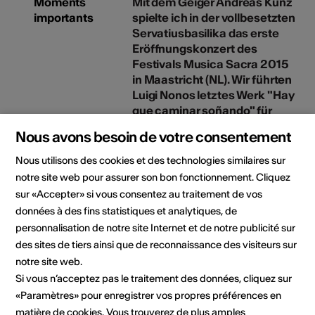
Moments
Mit dem Geiger Andreas Kunz
importants
spielte ich in der vollbesetzten
Servatiusbasilika das erste
Eröffnungskonzert des
Festivals Musica Sacra 2015
in Maastricht (NL). Wir führten
Luigi Nonos letztes Werk "Hay
que caminar soñando" für
zwei Violinen auf.
Nous avons besoin de votre consentement
Date: 18.09.2015
Site web:
Nous utilisons des cookies et des technologies similaires sur
https://www.youtube.com/watch?
notre site web pour assurer son bon fonctionnement. Cliquez
v=D5hXMWAeOMs&t=37s
sur «Accepter» si vous consentez au traitement de vos
données à des fins statistiques et analytiques, de
personnalisation de notre site Internet et de notre publicité sur
des sites de tiers ainsi que de reconnaissance des visiteurs sur
notre site web.
Si vous n’acceptez pas le traitement des données, cliquez sur
«Paramètres» pour enregistrer vos propres préférences en
matière de cookies. Vous trouverez de plus amples