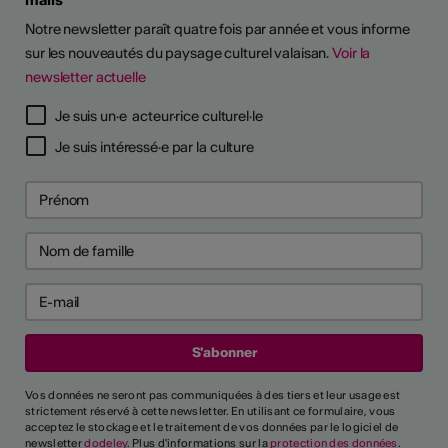
Notre newsletter paraît quatre fois par année et vous informe
sur les nouveautés du paysage culturel valaisan.
Voir la
newsletter actuelle
TS D'ARTISTES
Je suis un·e acteur·rice culturel·le
Je suis intéressé·e par la culture
Vos données ne seront pas communiquées à des tiers et leur usage est
strictement réservé à cette newsletter. En utilisant ce formulaire, vous
acceptez le stockage et le traitement de vos données par le logiciel de
newsletter
dodeley
. Plus d'informations sur la
protection des données
.