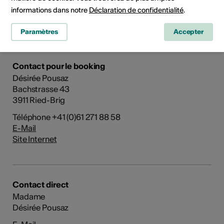
informations dans notre
Déclaration de confidentialité
.
Domaine culturel
Musique
Paramètres
Accepter
Contact pour le booking
Désirée Pousaz
Bachstrasse 43
3911 Ried-Brig
Téléphone +41 (0)61 271 88 58
E-Mail
Site Internet
Contact direct
Madame
Désirée Pousaz