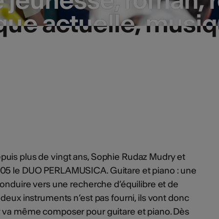
ue actuelle, musi
ue actuelle, musi
uis plus de vingt ans, Sophie Rudaz Mudry et
005 le DUO PERLAMUSICA. Guitare et piano : une
conduire vers une recherche d’équilibre et de
 deux instruments n’est pas fourni, ils vont donc
y va même composer pour guitare et piano. Dès