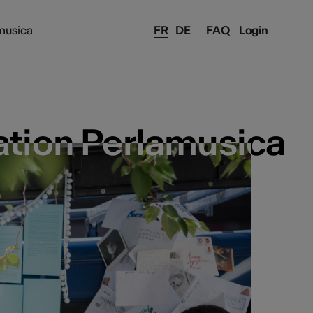
musica
FR
DE
FAQ
Login
ation Perlamusica
ation Perlamusica