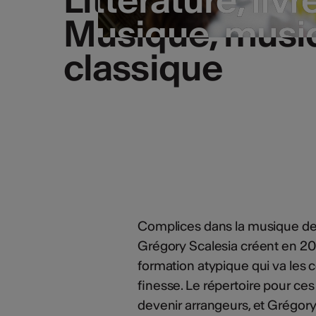
Musique, musiq
Musique, musiq
classique
classique
Complices dans la musique dep
Grégory Scalesia créent en 2
formation atypique qui va les 
finesse. Le répertoire pour ces
devenir arrangeurs, et Grégor