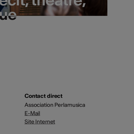
que
que
Contact direct
Association Perlamusica
E-Mail
Site Internet