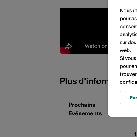
Nous ut
pour as
PORTRAITS D'ARTISTES
consent
analyti
sur des
web.
Si vous
pour en
trouver
Plus d'information
confide
Pa
Prochains
Evénements
L