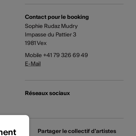
Contact pour le booking
Sophie Rudaz Mudry
Impasse du Pattier 3
1981 Vex
Mobile +41 79 326 69 49
E-Mail
Réseaux sociaux
ment
Partager le collectif d'artistes