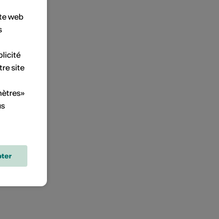
ite web
s
licité
tre site
mètres»
us
ter