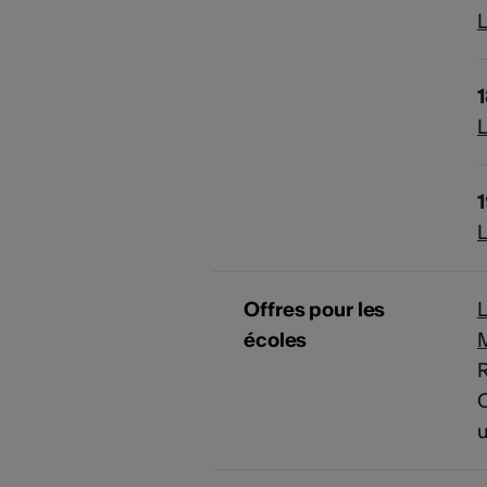
L
L
L
Offres pour les
L
écoles
R
C
u