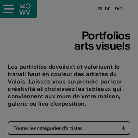
FR
DE
FAQ
ieux culturels
Portfolios
arts visuels
stes pros
sateurs
Les portfolios dévoilent et valorisent le
travail haut en couleur des artistes du
Valais. Laissez-vous surprendre par leur
créativité et choisissez les tableaux qui
r
conviennent aux murs de votre maison,
e·s
galerie ou lieu d'exposition.
s
Toutes les catégories d'artistes
hnique