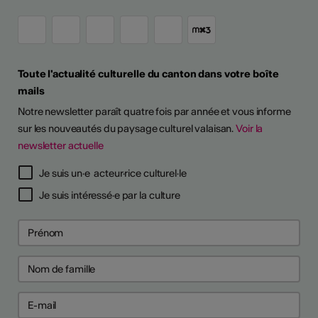
Toute l'actualité culturelle du canton dans votre boîte
mails
Notre newsletter paraît quatre fois par année et vous informe
sur les nouveautés du paysage culturel valaisan.
Voir la
newsletter actuelle
TS D'ARTISTES
Je suis un·e acteur·rice culturel·le
Je suis intéressé·e par la culture