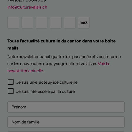
+41 (0)27 606 45 69
info@culturevalais.ch
Toute l'actualité culturelle du canton dans votre boîte
mails
Notre newsletter paraît quatre fois par année et vous informe
sur les nouveautés du paysage culturel valaisan.
Voir la
newsletter actuelle
TS D'ARTISTES
Je suis un·e acteur·rice culturel·le
Je suis intéressé·e par la culture