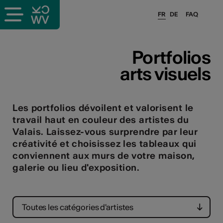
FR
DE
FAQ
ieux culturels
Portfolios
arts visuels
stes pros
sateurs
Les portfolios dévoilent et valorisent le
travail haut en couleur des artistes du
Valais. Laissez-vous surprendre par leur
créativité et choisissez les tableaux qui
r
conviennent aux murs de votre maison,
e·s
galerie ou lieu d'exposition.
s
Toutes les catégories d'artistes
hnique