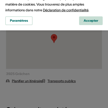
matière de cookies. Vous trouverez de plus amples
Lieu de la formation
informations dans notre
Déclaration de confidentialité
.
Paramètres
Accepter
3925 Grächen
Planifier un itinéraire
Transports publics