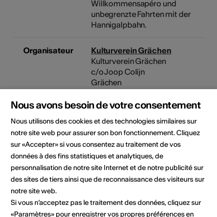
Willkommensapéro und
unbegrenzte Fahrten mit der
Hannigalpbahn.
Organisateur
Kulturverein Grächen
Kulturverein Grächen
c/o Joop Colijn
Grächen
3925 Grächen
Nous avons besoin de votre consentement
Téléphone +41794315882
E-Mail
Nous utilisons des cookies et des technologies similaires sur
Site Internet
notre site web pour assurer son bon fonctionnement. Cliquez
sur «Accepter» si vous consentez au traitement de vos
Rubriques
Type de formation
données à des fins statistiques et analytiques, de
culturelles
Cours
personnalisation de notre site Internet et de notre publicité sur
des sites de tiers ainsi que de reconnaissance des visiteurs sur
Public cible
notre site web.
toute personne intéressée
Si vous n’acceptez pas le traitement des données, cliquez sur
«Paramètres» pour enregistrer vos propres préférences en