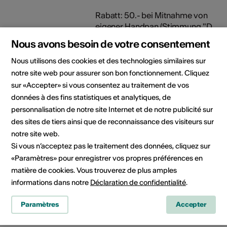
Rabatt: 50.- bei Mitnahme von
eigener Handpan (Stimmung "D
Celtic minor")
Nous avons besoin de votre consentement
Nous utilisons des cookies et des technologies similaires sur
Organisateur
Kulturverein Grächen
notre site web pour assurer son bon fonctionnement. Cliquez
Kulturverein Grächen
sur «Accepter» si vous consentez au traitement de vos
c/o Joop Colijn
données à des fins statistiques et analytiques, de
Grächen
3925 Grächen
personnalisation de notre site Internet et de notre publicité sur
Téléphone +41794315882
des sites de tiers ainsi que de reconnaissance des visiteurs sur
E-Mail
notre site web.
Site Internet
Si vous n’acceptez pas le traitement des données, cliquez sur
«Paramètres» pour enregistrer vos propres préférences en
Rubriques
Type de formation
matière de cookies. Vous trouverez de plus amples
culturelles
Cours
informations dans notre
Déclaration de confidentialité
.
Public cible
Paramètres
Accepter
toute personne intéressée