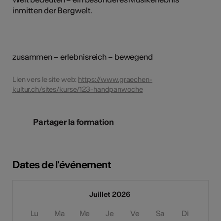
inmitten der Bergwelt.
zusammen – erlebnisreich – bewegend
Lien vers le site web:
https://www.graechen-
kultur.ch/sites/kurse/123-handpanwoche
Partager la formation
Dates de l'événement
Juillet 2026
Lu
Ma
Me
Je
Ve
Sa
Di