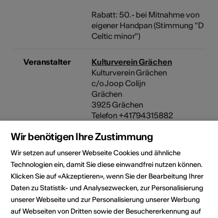
Rabatt: 50.- bei Mitnahme von
eigener Handpan (Stimmung "D
Celtic minor")
Veranstalter
Kulturverein Grächen
Kulturverein Grächen
c/o Joop Colijn
Grächen
3925 Grächen
Telefon +41794315882
E-Mail
Wir benötigen Ihre Zustimmung
Webseite
Wir setzen auf unserer Webseite Cookies und ähnliche
Kulturbereiche
Art der Weiterbildung
Technologien ein, damit Sie diese einwandfrei nutzen können.
Kurs
Klicken Sie auf «Akzeptieren», wenn Sie der Bearbeitung Ihrer
Daten zu Statistik- und Analysezwecken, zur Personalisierung
Zielpublikum
unserer Webseite und zur Personalisierung unserer Werbung
Interessierte
auf Webseiten von Dritten sowie der Besuchererkennung auf