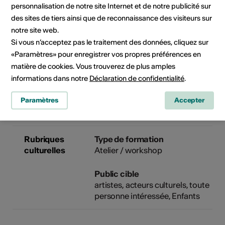
personnalisation de notre site Internet et de notre publicité sur
des sites de tiers ainsi que de reconnaissance des visiteurs sur
Organisateur
Espace Parallèle
espace culturel
notre site web.
Route Cantonale 5
Si vous n’acceptez pas le traitement des données, cliquez sur
1890 Saint-Maurice
«Paramètres» pour enregistrer vos propres préférences en
Téléphone +41 24 585 25 83
matière de cookies. Vous trouverez de plus amples
Réservations +41 24 585 25 83
informations dans notre
Déclaration de confidentialité
.
E-Mail
Site Internet
Paramètres
Accepter
Rubriques
Type de formation
culturelles
Atelier / workshop
Public cible
artistes, acteurs culturels, toute
personne intéressée, Enfants