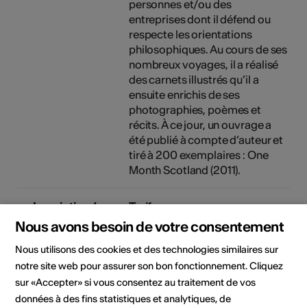
personnes et/ou des
entreprises dont il défend ou
respecte les orientations
philosophiques. Au cours de ses
nombreux voyages, il a réalisé
des carnets illustrés qu’il a
ensuite enrichis de ses
photographies, poèmes et
récits. À ce jour, un ouvrage a
été publié à compte d’auteur et
tiré à 200 exemplaires : One
Month Scotland (2011).
Inscription /
Tarifs
tarifs
Tarifs pour la journée:
Nous avons besoin de votre consentement
fr. 30.- / fr. 20.-(AVS, AI, AC,
Nous utilisons des cookies et des technologies similaires sur
petits budgets) / Abobo, AG 0.-
notre site web pour assurer son bon fonctionnement. Cliquez
/ gratuit -16 ans
* fr. 20 si vous désirez participer
sur «Accepter» si vous consentez au traitement de vos
à cet atelier uniquement.
données à des fins statistiques et analytiques, de