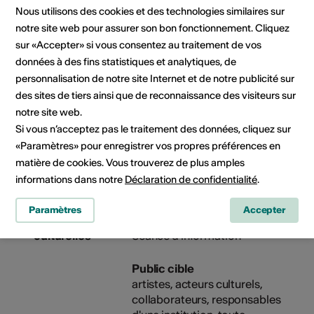
participants.
Nous utilisons des cookies et des technologies similaires sur
notre site web pour assurer son bon fonctionnement. Cliquez
Tarifs
sur «Accepter» si vous consentez au traitement de vos
La participation est gratuite.
données à des fins statistiques et analytiques, de
personnalisation de notre site Internet et de notre publicité sur
Organisateur
Culture Valais
des sites de tiers ainsi que de reconnaissance des visiteurs sur
Rue de Lausanne 45
notre site web.
1950 Sion
Si vous n’acceptez pas le traitement des données, cliquez sur
Téléphone +41 27 606 45 69
E-Mail
«Paramètres» pour enregistrer vos propres préférences en
Site Internet
matière de cookies. Vous trouverez de plus amples
informations dans notre
Déclaration de confidentialité
.
Paramètres
Accepter
Rubriques
Type de formation
culturelles
Séance d'information
Public cible
artistes, acteurs culturels,
collaborateurs, responsables