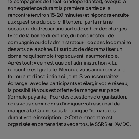
12 compagnies de théâtre indépendantes), évoquera
son expérience durant la première partie de la
rencontre (environ 15-20 minutes) et répondra ensuite
aux questions du public. Il tentera, par la même
occasion, de dresser une sorte de cahier des charges
type de la bonne directrice, du bon directeur de
compagnie ou de l'administrateur·rice dans le domaine
des arts de la scène. Et surtout: de dédramatiser un
domaine qui semble trop souvent insurmontable.
Après tout: « ce n’est que de l’administration ». La
rencontre est gratuite. Merci de vous annoncer via le
formulaire d'inscription ci-joint. Si vous souhaitez
échanger avec les participants et élargir votre réseau,
la possibilité vous est offerte de manger sur place
(formule payante). Pour des questions d'organisation,
nous vous demandons d'indiquer votre souhait de
manger à la Cabine sous la rubrique "remarques"
durant votre inscription. -> Cette rencontre est
organisée en partenariat avec artos, le SSRS et l'AVDC.