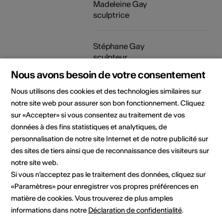
Madeleine Gay
sculptrice
Stéphane Gay
sculpteur
Nous avons besoin de votre consentement
Organisateur
Galerie Grande Fontaine
Nous utilisons des cookies et des technologies similaires sur
Rue de Savièse 4
notre site web pour assurer son bon fonctionnement. Cliquez
1950 Sion
sur «Accepter» si vous consentez au traitement de vos
Téléphone +41 79 475 22 81
Réservations +41 79 475 22 81
données à des fins statistiques et analytiques, de
E-Mail
personnalisation de notre site Internet et de notre publicité sur
Site Internet
des sites de tiers ainsi que de reconnaissance des visiteurs sur
notre site web.
Si vous n’acceptez pas le traitement des données, cliquez sur
Domaine
Type d'événement
Exposition
«Paramètres» pour enregistrer vos propres préférences en
matière de cookies. Vous trouverez de plus amples
Classe d'âge
informations dans notre
Déclaration de confidentialité
.
Tout public