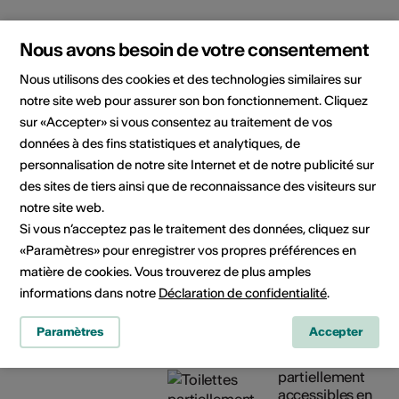
Informations sur l'événement
Nous avons besoin de votre consentement
Nous utilisons des cookies et des technologies similaires sur
Localisation
Médiathèque Valais -
notre site web pour assurer son bon fonctionnement. Cliquez
Martigny
sur «Accepter» si vous consentez au traitement de vos
Av. de la Gare 15
données à des fins statistiques et analytiques, de
1920 Martigny
personnalisation de notre site Internet et de notre publicité sur
des sites de tiers ainsi que de reconnaissance des visiteurs sur
Horaires
Lundi - samedi, 13h - 18h
notre site web.
d'ouverture de
Jeudi, 10h - 18h
Si vous n’acceptez pas le traitement des données, cliquez sur
l'infrastructure
«Paramètres» pour enregistrer vos propres préférences en
Fermé le dimanche
matière de cookies. Vous trouverez de plus amples
informations dans notre
Déclaration de confidentialité
.
Accessible en
Accessibilité
fauteuil
architecturale
Paramètres
Accepter
roulant
Toilettes
partiellement
accessibles en