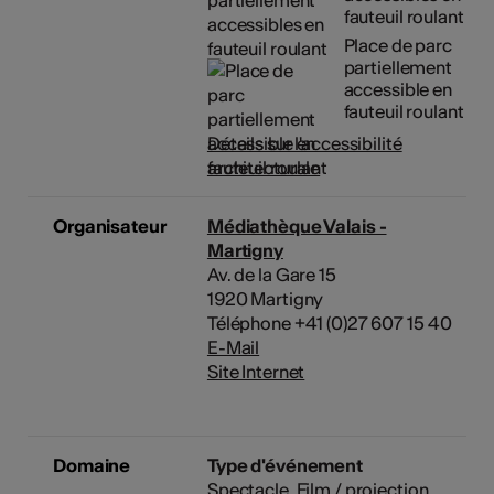
fauteuil roulant
Place de parc
partiellement
accessible en
fauteuil roulant
Détails sur l'accessibilité
architecturale
Organisateur
Médiathèque Valais -
Martigny
Av. de la Gare 15
1920 Martigny
Téléphone +41 (0)27 607 15 40
E-Mail
Site Internet
Domaine
Type d'événement
Spectacle
Film / projection