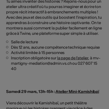
Tu aimes inventer des histoires ? Rejoins-nous pour un
atelier ultra créatif où tu pourras imaginer et écrire ton
propre récit interactif à embranchements multiples !
Avec des jeux et des outils qui boostent l'inspiration, tu
apprendras à construire une histoire captivante. On te
montrera aussi comment la publier facilement en ligne
grâce à Twine, une plateforme super simple à utiliser.
Salle de lecture
Dès 12 ans, aucune compétence technique requise
Activité limitée à 15 personnes
Inscription obligatoire sur
la page de l'atelier
, à mv-
martigny-mediation@admin.vs.ch ou 027 607 15
40
Samedi 29 mars, 13h-15h :
Atelier Mini-Kamishibaï
Viens découvrir le Kamishibaï, un petit théâtre
magique où les histoires prennent vie grâce à des