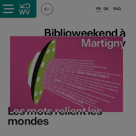
FR
DE
FAQ
Biblioweekend à
Biblioweekend à
Martigny
Martigny
Les mots relient les
Les mots relient les
mondes
mondes