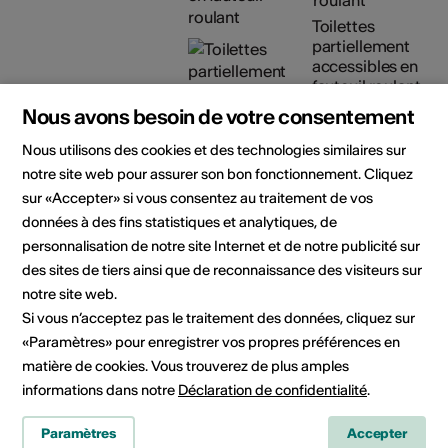
Toilettes
partiellement
accessibles en
fauteuil roulant
Place de parc
Nous avons besoin de votre consentement
partiellement
Nous utilisons des cookies et des technologies similaires sur
accessible en
fauteuil roulant
notre site web pour assurer son bon fonctionnement. Cliquez
sur «Accepter» si vous consentez au traitement de vos
Détails sur l'accessibilité
données à des fins statistiques et analytiques, de
architecturale
personnalisation de notre site Internet et de notre publicité sur
des sites de tiers ainsi que de reconnaissance des visiteurs sur
Organisateur
Médiathèque Valais -
notre site web.
Martigny
Si vous n’acceptez pas le traitement des données, cliquez sur
Av. de la Gare 15
1920 Martigny
«Paramètres» pour enregistrer vos propres préférences en
Téléphone +41 (0)27 607 15 40
matière de cookies. Vous trouverez de plus amples
E-Mail
informations dans notre
Déclaration de confidentialité
.
Site Internet
Paramètres
Accepter