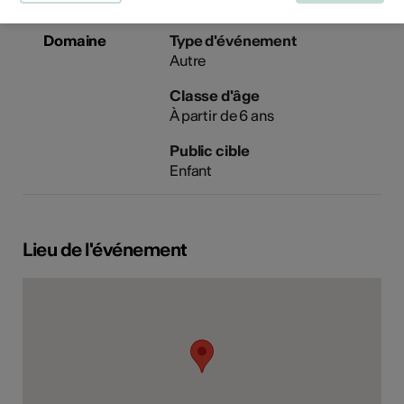
Domaine
Type d'événement
Autre
Classe d'âge
À partir de 6 ans
Public cible
Enfant
Lieu de l'événement