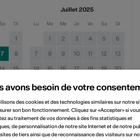
Juillet 2025
Sa
Di
Lu
Ma
Me
Je
Ve
Sa
Di
1
1
2
3
4
5
6
7
8
7
8
9
10
11
12
13
14
15
14
15
16
17
18
19
20
21
22
21
22
23
24
25
26
27
s avons besoin de votre consente
28
29
28
29
30
31
ilisons des cookies et des technologies similaires sur notre s
surer son bon fonctionnement. Cliquez sur «Accepter» si vou
ez au traitement de vos données à des fins statistiques et
ques, de personnalisation de notre site Internet et de notre pub
 sites de tiers ainsi que de reconnaissance des visiteurs sur no
Pas de date de mise en œuvre