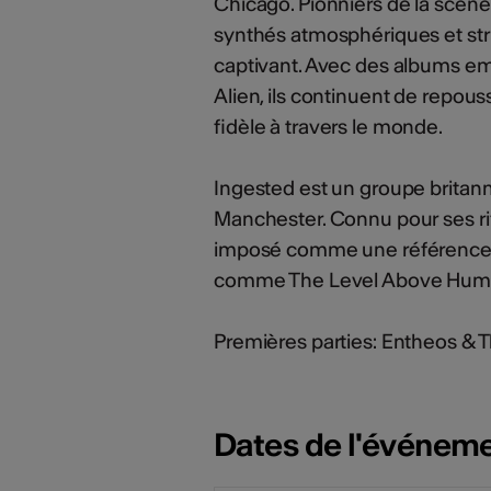
Chicago. Pionniers de la scène d
synthés atmosphériques et str
captivant. Avec des albums e
Alien, ils continuent de repous
fidèle à travers le monde.
Ingested est un groupe britan
Manchester. Connu pour ses riff
imposé comme une référence d
comme The Level Above Human c
Premières parties: Entheos &
Dates de l'événem