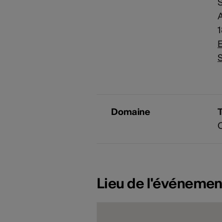
S
A
E
S
Domaine
Lieu de l'événemen