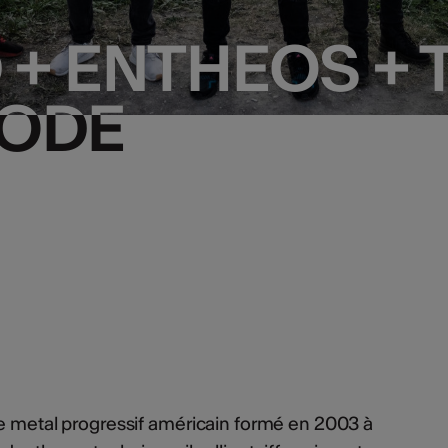
 + ENTHEOS + 
 + ENTHEOS + 
CODE
CODE
de metal progressif américain formé en 2003 à