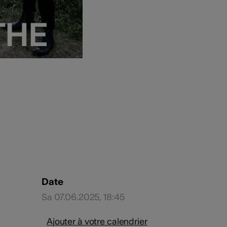
THE
THE
Date
Sa 07.06.2025, 18:45
Ajouter à votre calendrier