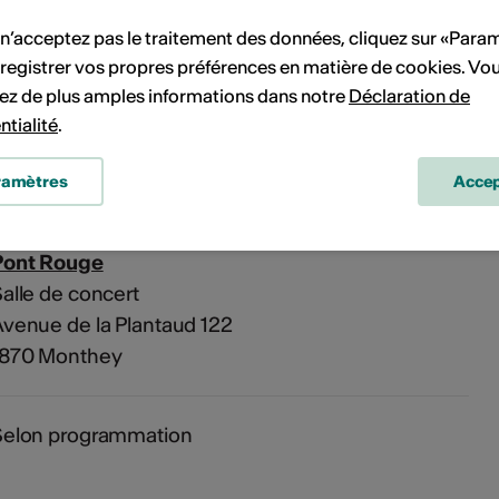
 n’acceptez pas le traitement des données, cliquez sur «Para
vénement à votre calendrier.
registrer vos propres préférences en matière de cookies. Vo
ez de plus amples informations dans notre
Déclaration de
ntialité
.
'événement
ramètres
Accep
Pont Rouge
alle de concert
venue de la Plantaud 122
1870 Monthey
Selon programmation