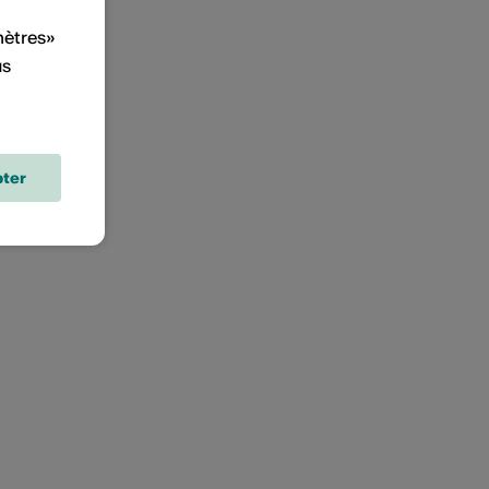
mètres»
us
ter