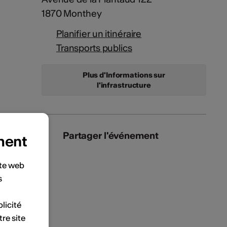
1870 Monthey
Planifier un itinéraire
Transports publics
Plus d'Informations sur
l'infrastructure
Partager l'événement
ment
ite web
s
licité
tre site