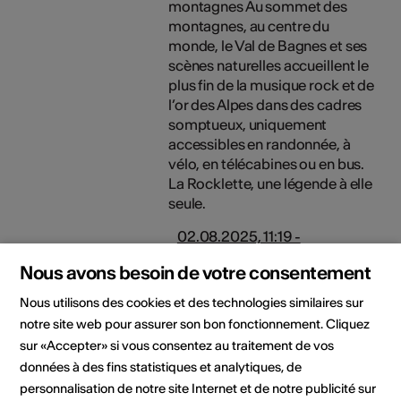
montagnes Au sommet des
montagnes, au centre du
monde, le Val de Bagnes et ses
scènes naturelles accueillent le
plus fin de la musique rock et de
l’or des Alpes dans des cadres
somptueux, uniquement
accessibles en randonnée, à
vélo, en télécabines ou en bus.
La Rocklette, une légende à elle
seule.
02.08.2025, 11:19 -
10.08.2025, 11:19
Nous avons besoin de votre consentement
Nous utilisons des cookies et des technologies similaires sur
Organisateur
PALP Festival
notre site web pour assurer son bon fonctionnement. Cliquez
Association Grand Mirific
sur «Accepter» si vous consentez au traitement de vos
Chemin du Clou 13
1934 Bruson
données à des fins statistiques et analytiques, de
E-Mail
personnalisation de notre site Internet et de notre publicité sur