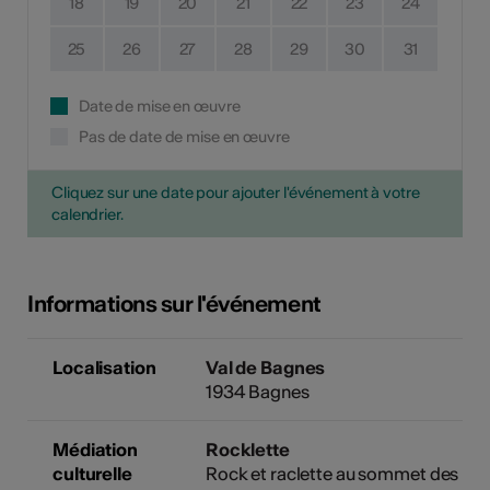
18
19
20
21
22
23
24
25
26
27
28
29
30
31
Date de mise en œuvre
Pas de date de mise en œuvre
Cliquez sur une date pour ajouter l'événement à votre
calendrier.
Informations sur l'événement
Localisation
Val de Bagnes
1934 Bagnes
Médiation
Rocklette
culturelle
Rock et raclette au sommet des