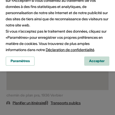
sur «Accepter» si vous consentez au traitement de vos
Tout public
données à des fins statistiques et analytiques, de
personnalisation de notre site Internet et de notre publicité sur
des sites de tiers ainsi que de reconnaissance des visiteurs sur
notre site web.
Lieu de l'événement
Si vous n’acceptez pas le traitement des données, cliquez sur
«Paramètres» pour enregistrer vos propres préférences en
matière de cookies. Vous trouverez de plus amples
informations dans notre
Déclaration de confidentialité
.
Paramètres
Accepter
chemin de plan pra, 1936 Verbier
Planifier un itinéraire
Transports publics