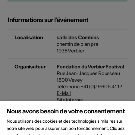
Informations sur l'événement
Localisation
salle des Combins
chemin de plan pra
1936 Verbier
Organisateur
Fondation du Verbier Festival
Rue Jean-Jacques Rousseau
1800 Vevey
Téléphone +41 (0)79 606 41 12
E-Mail
Site Internet
Nous avons besoin de votre consentement
Domaine
Type d'événement
Nous utilisons des cookies et des technologies similaires sur
Spectacle
Concert
Festival
notre site web pour assurer son bon fonctionnement. Cliquez
Classe d'âge