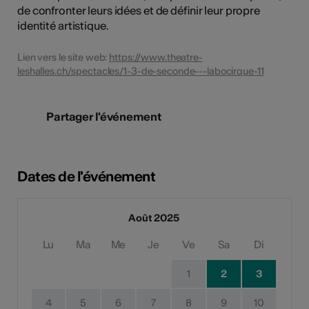
de confronter leurs idées et de définir leur propre
identité artistique.
Lien vers le site web:
https://www.theatre-
leshalles.ch/spectacles/1-3-de-seconde---labocirque-11
Partager l'événement
Dates de l'événement
Août 2025
Lu
Ma
Me
Je
Ve
Sa
Di
1
2
3
4
5
6
7
8
9
10