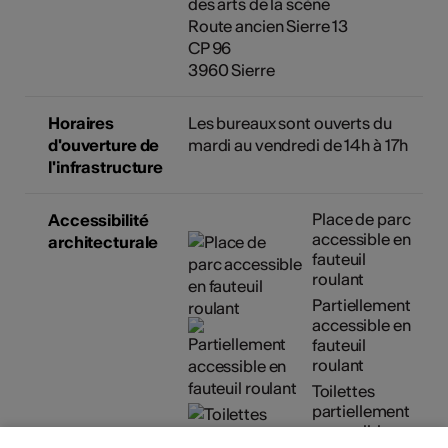
des arts de la scène
Route ancien Sierre 13
CP 96
3960 Sierre
Horaires
Les bureaux sont ouverts du
d'ouverture de
mardi au vendredi de 14h à 17h
l'infrastructure
Place de parc
Accessibilité
accessible en
architecturale
fauteuil
roulant
Partiellement
accessible en
fauteuil
roulant
Toilettes
partiellement
accessibles en