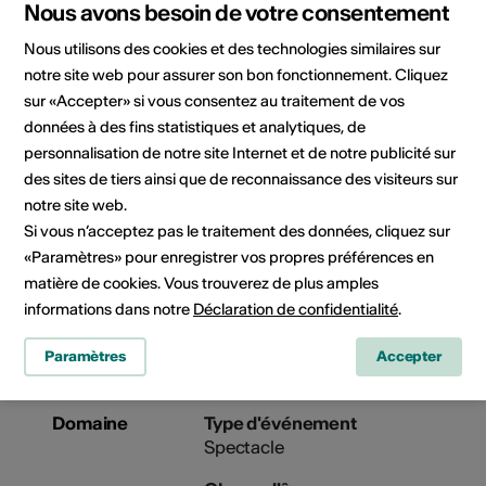
fauteuil roulant
Nous avons besoin de votre consentement
Détails sur l'accessibilité
Nous utilisons des cookies et des technologies similaires sur
architecturale
notre site web pour assurer son bon fonctionnement. Cliquez
sur «Accepter» si vous consentez au traitement de vos
Organisateur
Théâtre Les Halles
données à des fins statistiques et analytiques, de
Espace de création et d’accueil
personnalisation de notre site Internet et de notre publicité sur
des arts de la scène
des sites de tiers ainsi que de reconnaissance des visiteurs sur
Route ancien Sierre 13
notre site web.
CP 96
Si vous n’acceptez pas le traitement des données, cliquez sur
3960 Sierre
«Paramètres» pour enregistrer vos propres préférences en
Téléphone +41 27 452 02 90
Réservations +41 27 452 02 90
matière de cookies. Vous trouverez de plus amples
E-Mail
informations dans notre
Déclaration de confidentialité
.
Site Internet
Paramètres
Accepter
Domaine
Type d'événement
Spectacle